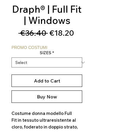
Draph® | Full Fit
| Windows
Regular
Sale
 €36.40 
€18.20
Price
Price
PROMO COSTUMI
SIZES
*
Add to Cart
Buy Now
Costume donna modello Full
Fit in tessuto ultraresistente al
cloro, foderato in doppio strato,