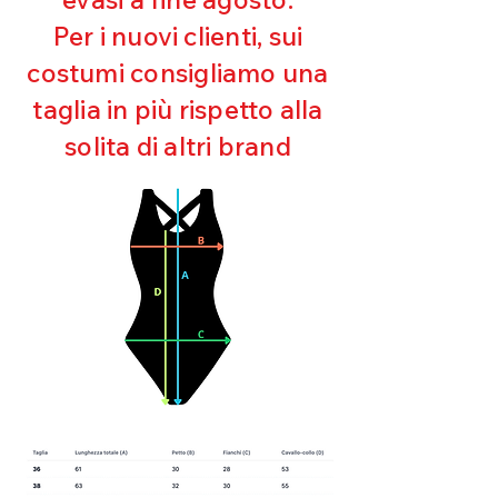
Ultra cloro resistente
Per i nuovi clienti, sui
Mantenimento della forma
costumi consigliamo una
Perfetta vestibilità
Asciugatura rapida
taglia in più rispetto alla
Bielastico
solita di altri brand