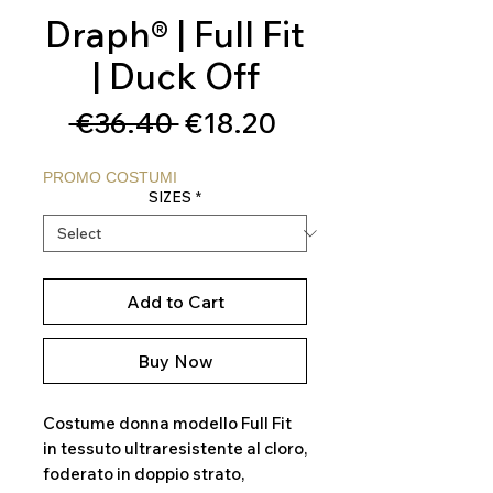
Draph® | Full Fit
| Duck Off
Regular
Sale
 €36.40 
€18.20
Price
Price
PROMO COSTUMI
SIZES
*
Add to Cart
Buy Now
Costume donna modello Full Fit
in tessuto ultraresistente al cloro,
foderato in doppio strato,