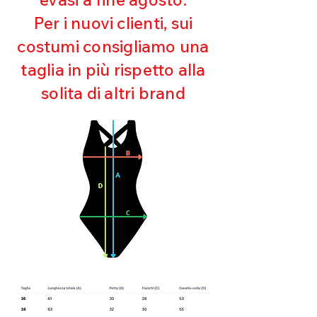
Ultra cloro resistente
Per i nuovi clienti, sui
Mantenimento della forma
costumi consigliamo una
Perfetta vestibilità
Asciugatura rapida
taglia in più rispetto alla
Bielastico
solita di altri brand