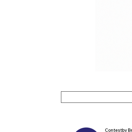
Contest
by B