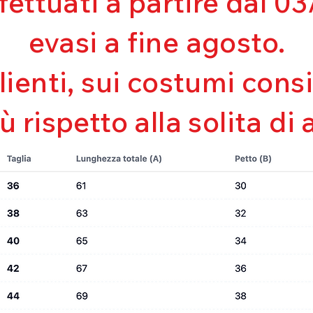
ffettuati a partire dal 
Asciugatura rapi
Bielastico
evasi a fine agosto.
clienti, sui costumi con
iù rispetto alla solita di 