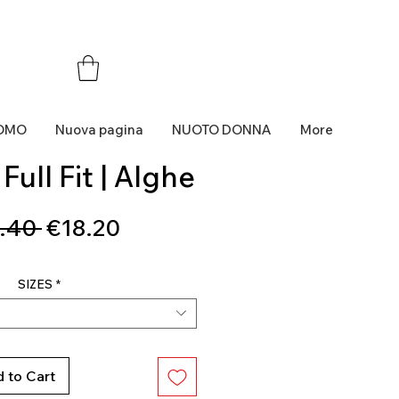
OMO
Nuova pagina
NUOTO DONNA
More
Full Fit | Alghe
Regular
Sale
.40 
€18.20
Price
Price
SIZES
*
 to Cart