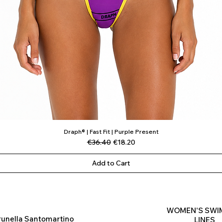
Draph® | Fast Fit | Purple Present
Quick View
Regular Price
Sale Price
€36.40
€18.20
Add to Cart
WOMEN'S SWI
runella Santomartino
LINES