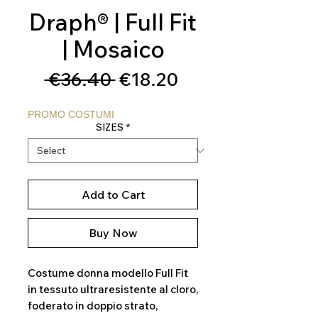
Draph® | Full Fit
| Mosaico
Regular
Sale
 €36.40 
€18.20
Price
Price
PROMO COSTUMI
SIZES
*
Add to Cart
Buy Now
Costume donna modello Full Fit
in tessuto ultraresistente al cloro,
foderato in doppio strato,