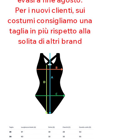
Ultra cloro resistente
Per i nuovi clienti, sui
Mantenimento della forma
costumi consigliamo una
Perfetta vestibilità
Asciugatura rapida
taglia in più rispetto alla
Bielastico
solita di altri brand