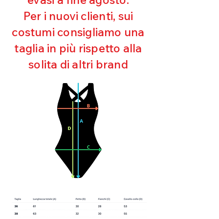
Ultra cloro resistente
Per i nuovi clienti, sui
Mantenimento della forma
costumi consigliamo una
Perfetta vestibilità
Asciugatura rapida
taglia in più rispetto alla
Bielastico
solita di altri brand