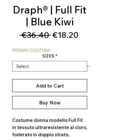
Draph® | Full Fit
| Blue Kiwi
Regular
Sale
 €36.40 
€18.20
Price
Price
PROMO COSTUMI
SIZES
*
Add to Cart
Buy Now
Costume donna modello Full Fit
in tessuto ultraresistente al cloro,
foderato in doppio strato,