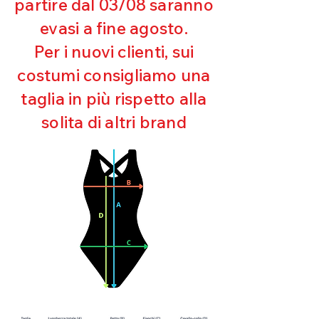
partire dal 03/08 saranno
UV
evasi a fine agosto.
Ottima copertura
Ultra cloro resistente
Per i nuovi clienti, sui
Mantenimento della forma
costumi consigliamo una
Perfetta vestibilità
Asciugatura rapida
taglia in più rispetto alla
Bielastico
solita di altri brand