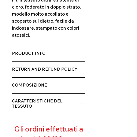
cloro, foderato in doppio strato,
modello molto accollato e
scoperto sul dietro, facile da
indossare, stampato con colori
atossici.
PRODUCT INFO
Tessuto TECH con alta percentuale
RETURN AND REFUND POLICY
di elastane, molto comodo per chi lo
indossa grazia alla sua elastcità, in
Il prodotto, può essere restituito
doppio strato con fodera.
COMPOSIZIONE
entro 10 giorni dal ricevimento,
rimborseremo il cliente, escluse le
80% POLIESTERE
spese di spedizione, non appena
CARATTERISTICHE DEL
20% ELASTANE
riceveremo la merce resa ed
TESSUTO
appurato che non sia stata usata o
Contenimento muscolare
danneggiata.
Eccellente traspirabilità
Gli ordini effettuati a
Resistente al pilling
Eccellente protezione dai raggi