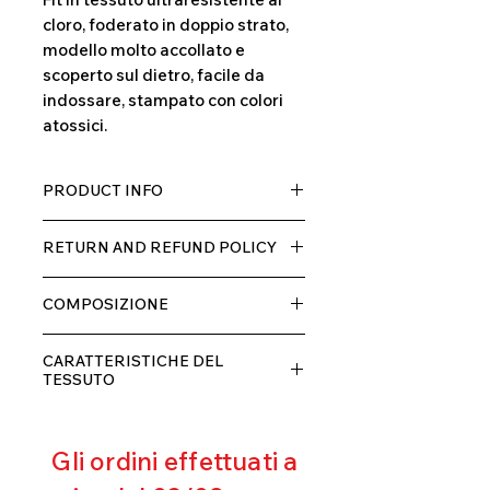
cloro, foderato in doppio strato,
modello molto accollato e
scoperto sul dietro, facile da
indossare, stampato con colori
atossici.
PRODUCT INFO
Tessuto TECH con alta percentuale
RETURN AND REFUND POLICY
di elastane, molto comodo per chi lo
indossa grazia alla sua elastcità, in
Il prodotto, può essere restituito
doppio strato con fodera.
COMPOSIZIONE
entro 10 giorni dal ricevimento,
rimborseremo il cliente, escluse le
80% POLIESTERE
spese di spedizione, non appena
CARATTERISTICHE DEL
20% ELASTANE
riceveremo la merce resa ed
TESSUTO
appurato che non sia stata usata o
Contenimento muscolare
danneggiata.
Eccellente traspirabilità
Gli ordini effettuati a
Resistente al pilling
Eccellente protezione dai raggi