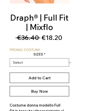
Draph® | Full Fit
| Mixflo
Regular
Sale
 €36.40 
€18.20
Price
Price
PROMO COSTUMI
SIZES
*
Add to Cart
Buy Now
Costume donna modello Full
Fit in tessuto ultraresistente al