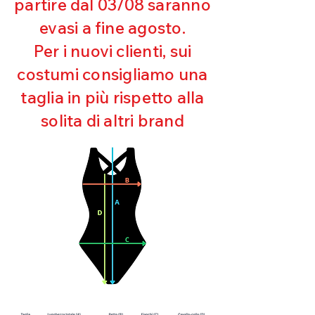
partire dal 03/08 saranno
UV
evasi a fine agosto.
Ottima copertura
Ultra cloro resistente
Per i nuovi clienti, sui
Mantenimento della forma
costumi consigliamo una
Perfetta vestibilità
Asciugatura rapida
taglia in più rispetto alla
Bielastico
solita di altri brand