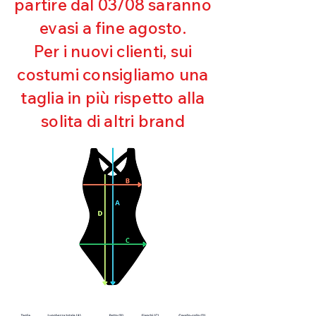
partire dal 03/08 saranno
UV
evasi a fine agosto.
Ottima copertura
Ultra cloro resistente
Per i nuovi clienti, sui
Mantenimento della forma
costumi consigliamo una
Perfetta vestibilità
Asciugatura rapida
taglia in più rispetto alla
Bielastico
solita di altri brand