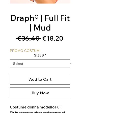
Draph® | Full Fit
| Mud
Regular
Sale
 €36.40 
€18.20
Price
Price
PROMO COSTUMI
SIZES
*
Add to Cart
Buy Now
Costume donna modello Full
Fit in tessuto ultraresistente al