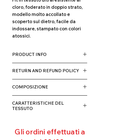
cloro, foderato in doppio strato,
modello molto accollato e
scoperto sul dietro, facile da
indossare, stampato con colori
atossici.
PRODUCT INFO
Tessuto TECH con alta percentuale
RETURN AND REFUND POLICY
di elastane, molto comodo per chi lo
indossa grazia alla sua elastcità, in
Il prodotto, può essere restituito
doppio strato con fodera.
COMPOSIZIONE
entro 10 giorni dal ricevimento,
rimborseremo il cliente, escluse le
80% POLIESTERE
spese di spedizione, non appena
CARATTERISTICHE DEL
20% ELASTANE
riceveremo la merce resa ed
TESSUTO
appurato che non sia stata usata o
Contenimento muscolare
danneggiata.
Eccellente traspirabilità
Gli ordini effettuati a
Resistente al pilling
Eccellente protezione dai raggi