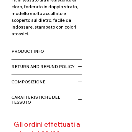
cloro, foderato in doppio strato,
modello molto accollato e
scoperto sul dietro, facile da
indossare, stampato con colori
atossici.
PRODUCT INFO
Tessuto TECH con alta percentuale
RETURN AND REFUND POLICY
di elastane, molto comodo per chi lo
indossa grazia alla sua elastcità, in
Il prodotto, può essere restituito
doppio strato con fodera.
COMPOSIZIONE
entro 10 giorni dal ricevimento,
rimborseremo il cliente, escluse le
80% POLIESTERE
spese di spedizione, non appena
CARATTERISTICHE DEL
20% ELASTANE
riceveremo la merce resa ed
TESSUTO
appurato che non sia stata usata o
Contenimento muscolare
danneggiata.
Eccellente traspirabilità
Gli ordini effettuati a
Resistente al pilling
Eccellente protezione dai raggi