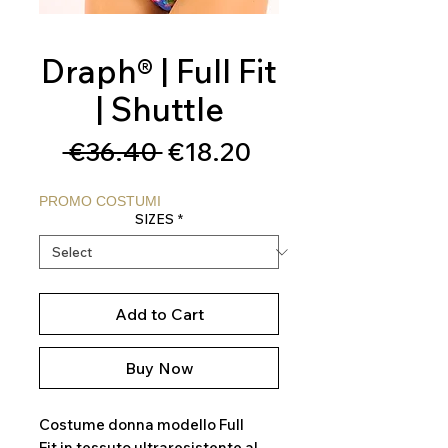
Draph® | Full Fit
| Shuttle
Regular
Sale
 €36.40 
€18.20
Price
Price
PROMO COSTUMI
SIZES
*
Add to Cart
Buy Now
Costume donna modello Full
Fit in tessuto ultraresistente al