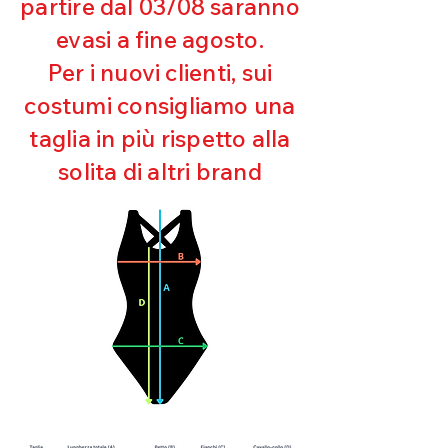
partire dal 03/08 saranno
UV
evasi a fine agosto.
Ottima copertura
Ultra cloro resistente
Per i nuovi clienti, sui
Mantenimento della forma
costumi consigliamo una
Perfetta vestibilità
Asciugatura rapida
taglia in più rispetto alla
Bielastico
solita di altri brand