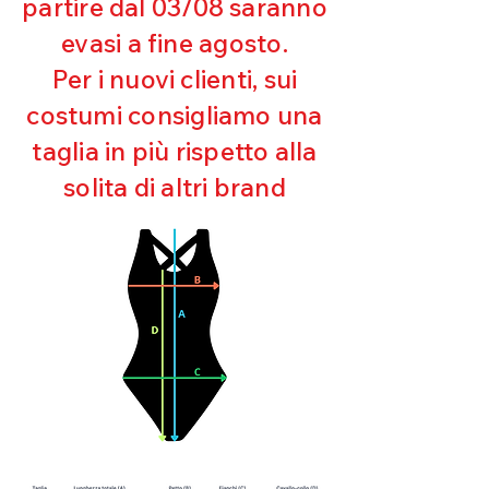
partire dal 03/08 saranno
UV
evasi a fine agosto.
Ottima copertura
Ultra cloro resistente
Per i nuovi clienti, sui
Mantenimento della forma
costumi consigliamo una
Perfetta vestibilità
Asciugatura rapida
taglia in più rispetto alla
Bielastico
solita di altri brand