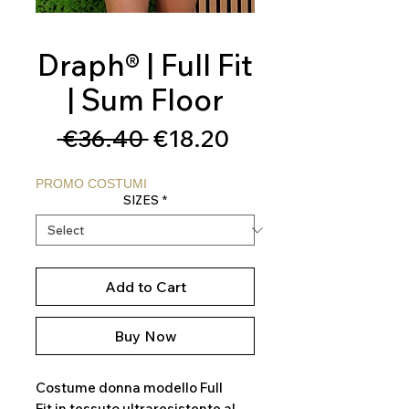
Draph® | Full Fit
| Sum Floor
Regular
Sale
 €36.40 
€18.20
Price
Price
PROMO COSTUMI
SIZES
*
Add to Cart
Buy Now
Costume donna modello Full
Fit in tessuto ultraresistente al