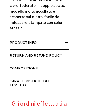
cloro, foderato in doppio strato,
modello molto accollato e
scoperto sul dietro, facile da
indossare, stampato con colori
atossici.
PRODUCT INFO
Tessuto TECH con alta percentuale
RETURN AND REFUND POLICY
di elastane, molto comodo per chi lo
indossa grazia alla sua elastcità, in
Il prodotto, può essere restituito
doppio strato con fodera.
COMPOSIZIONE
entro 10 giorni dal ricevimento,
rimborseremo il cliente, escluse le
80% POLIESTERE
spese di spedizione, non appena
CARATTERISTICHE DEL
20% ELASTANE
riceveremo la merce resa ed
TESSUTO
appurato che non sia stata usata o
Contenimento muscolare
danneggiata.
Eccellente traspirabilità
Gli ordini effettuati a
Resistente al pilling
Eccellente protezione dai raggi