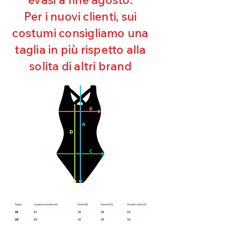
Ultra cloro resistente
Per i nuovi clienti, sui
Mantenimento della forma
costumi consigliamo una
Perfetta vestibilità
Asciugatura rapida
taglia in più rispetto alla
Bielastico
solita di altri brand