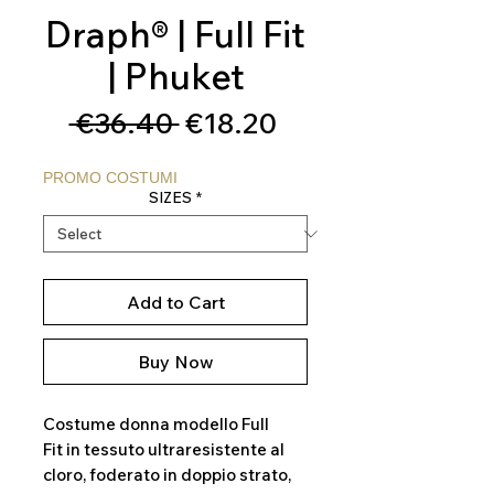
Draph® | Full Fit
| Phuket
Regular
Sale
 €36.40 
€18.20
Price
Price
PROMO COSTUMI
SIZES
*
Add to Cart
Buy Now
Costume donna modello Full
Fit in tessuto ultraresistente al
cloro, foderato in doppio strato,