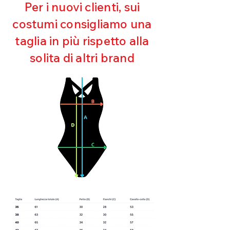
Ultra cloro resistente
Per i nuovi clienti, sui
Mantenimento della forma
costumi consigliamo una
Perfetta vestibilità
Asciugatura rapida
taglia in più rispetto alla
Bielastico
solita di altri brand