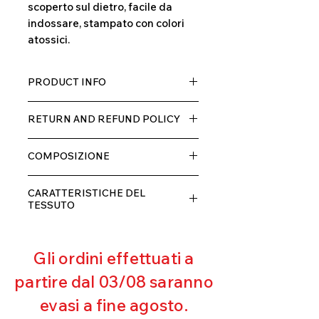
scoperto sul dietro, facile da
indossare, stampato con colori
atossici.
PRODUCT INFO
Tessuto TECH con alta percentuale
RETURN AND REFUND POLICY
di elastane, molto comodo per chi lo
indossa grazia alla sua elastcità, in
Il prodotto, può essere restituito
doppio strato con fodera.
COMPOSIZIONE
entro 10 giorni dal ricevimento,
rimborseremo il cliente, escluse le
80% POLIESTERE
spese di spedizione, non appena
CARATTERISTICHE DEL
20% ELASTANE
riceveremo la merce resa ed
TESSUTO
appurato che non sia stata usata o
Contenimento muscolare
danneggiata.
Eccellente traspirabilità
Gli ordini effettuati a
Resistente al pilling
Eccellente protezione dai raggi
partire dal 03/08 saranno
UV
evasi a fine agosto.
Ottima copertura