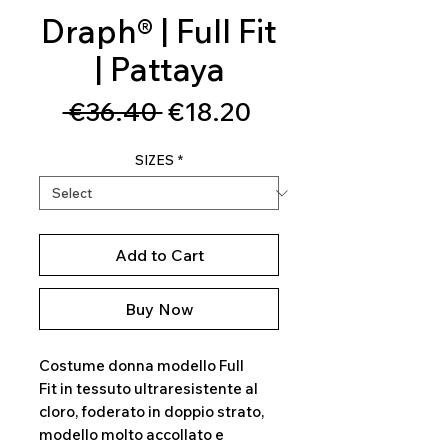
Draph® | Full Fit
| Pattaya
Regular
Sale
 €36.40 
€18.20
Price
Price
SIZES
*
Add to Cart
Buy Now
Costume donna modello Full
Fit in tessuto ultraresistente al
cloro, foderato in doppio strato,
modello molto accollato e