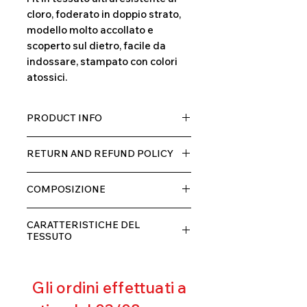
cloro, foderato in doppio strato,
modello molto accollato e
scoperto sul dietro, facile da
indossare, stampato con colori
atossici.
PRODUCT INFO
Tessuto TECH con alta percentuale
RETURN AND REFUND POLICY
di elastane, molto comodo per chi lo
indossa grazia alla sua elastcità, in
Il prodotto, può essere restituito
doppio strato con fodera.
COMPOSIZIONE
entro 10 giorni dal ricevimento,
rimborseremo il cliente, escluse le
80% POLIESTERE
spese di spedizione, non appena
CARATTERISTICHE DEL
20% ELASTANE
riceveremo la merce resa ed
TESSUTO
appurato che non sia stata usata o
Contenimento muscolare
danneggiata.
Eccellente traspirabilità
Gli ordini effettuati a
Resistente al pilling
Eccellente protezione dai raggi