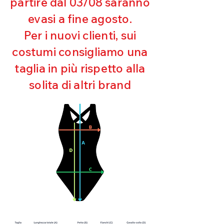
partire dal 03/08 saranno
UV
evasi a fine agosto.
Ottima copertura
Ultra cloro resistente
Per i nuovi clienti, sui
Mantenimento della forma
costumi consigliamo una
Perfetta vestibilità
Asciugatura rapida
taglia in più rispetto alla
Bielastico
solita di altri brand