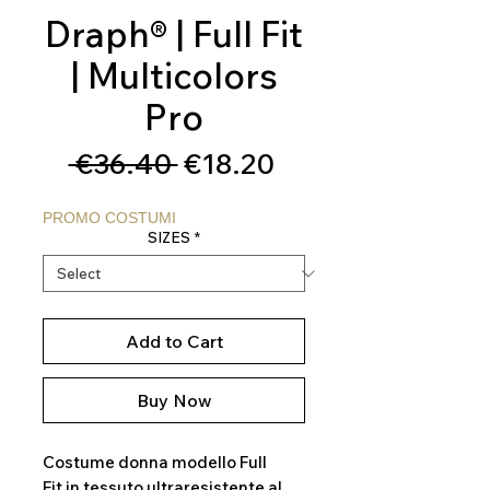
Draph® | Full Fit
| Multicolors
Pro
Regular
Sale
 €36.40 
€18.20
Price
Price
PROMO COSTUMI
SIZES
*
Add to Cart
Buy Now
Costume donna modello Full
Fit in tessuto ultraresistente al