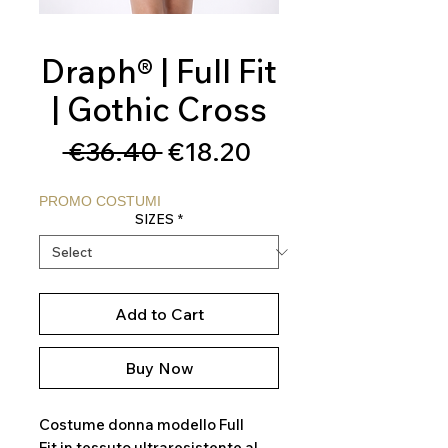
Draph® | Full Fit
| Gothic Cross
Regular
Sale
 €36.40 
€18.20
Price
Price
PROMO COSTUMI
SIZES
*
Add to Cart
Buy Now
Costume donna modello Full
Fit in tessuto ultraresistente al