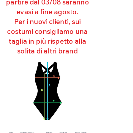
partire dal 03/08 saranno
UV
evasi a fine agosto.
Ottima copertura
Ultra cloro resistente
Per i nuovi clienti, sui
Mantenimento della forma
costumi consigliamo una
Perfetta vestibilità
Asciugatura rapida
taglia in più rispetto alla
Bielastico
solita di altri brand