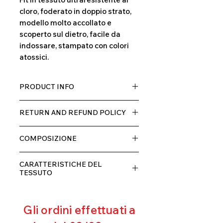
cloro, foderato in doppio strato,
modello molto accollato e
scoperto sul dietro, facile da
indossare, stampato con colori
atossici.
PRODUCT INFO
Tessuto TECH con alta percentuale
RETURN AND REFUND POLICY
di elastane, molto comodo per chi lo
indossa grazia alla sua elastcità, in
Il prodotto, può essere restituito
doppio strato con fodera.
COMPOSIZIONE
entro 10 giorni dal ricevimento,
rimborseremo il cliente, escluse le
80% POLIESTERE
spese di spedizione, non appena
CARATTERISTICHE DEL
20% ELASTANE
riceveremo la merce resa ed
TESSUTO
appurato che non sia stata usata o
Contenimento muscolare
danneggiata.
Eccellente traspirabilità
Gli ordini effettuati a
Resistente al pilling
Eccellente protezione dai raggi