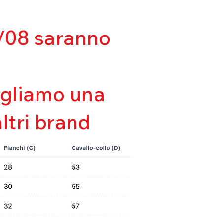
lla forma
tà
da
03/08 saranno
sigliamo una
altri brand