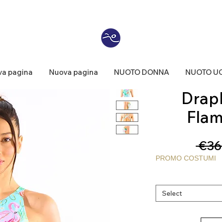
a pagina
Nuova pagina
NUOTO DONNA
NUOTO U
Draph®
Flam
 €36
PROMO COSTUMI
Select