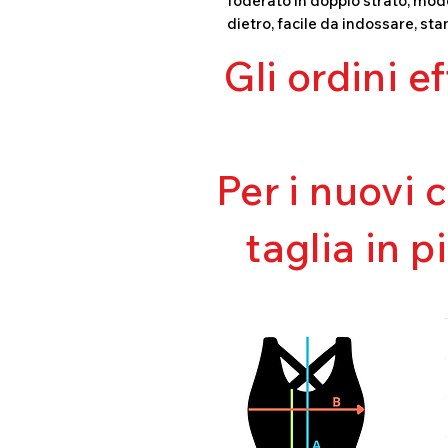
foderato in doppio strato, mode
dietro, facile da indossare, sta
Gli ordini e
Per i nuovi 
taglia in p