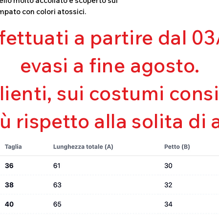
llo molto accollato e scoperto sul
Mantenimento de
mpato con colori atossici.
Perfetta vestibili
Asciugatura rapi
ffettuati a partire dal 
Bielastico
evasi a fine agosto.
clienti, sui costumi con
iù rispetto alla solita di 