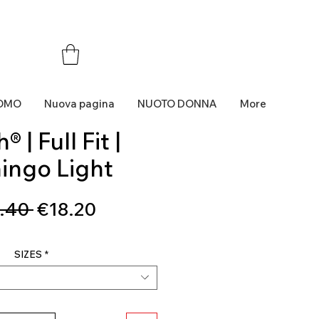
OMO
Nuova pagina
NUOTO DONNA
More
 | Full Fit |
ingo Light
Regular
Sale
.40 
€18.20
Price
Price
SIZES
*