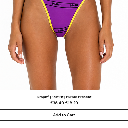
Draph® | Fast Fit | Purple Present
Quick View
Regular Price
Sale Price
€36.40
€18.20
Add to Cart