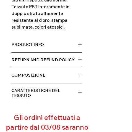
Tessuto PBT interamente in
doppio strato altamente
resistente al cloro, stampa
sublimata, colori atossici.
PRODUCT INFO
Tessuto TECH con alta percentuale
RETURN AND REFUND POLICY
di elastane, molto comodo per chi lo
indossa grazia alla sua elastcità, in
Il prodotto, può essere restituito
doppio strato con fodera.
COMPOSIZIONE
entro 10 giorni dal ricevimento,
rimborseremo il cliente, escluse le
80% POLIESTERE
spese di spedizione, non appena
CARATTERISTICHE DEL
20% ELASTANE
riceveremo la merce resa ed
TESSUTO
appurato che non sia stata usata o
Contenimento muscolare
danneggiata.
Eccellente traspirabilità
Gli ordini effettuati a
Resistente al pilling
Eccellente protezione dai raggi
partire dal 03/08 saranno
UV