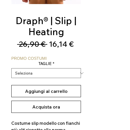
Draph® | Slip |
Heating
Prezzo
Prezzo
 26,90 € 
16,14 €
regolare
scontato
PROMO COSTUMI
TAGLIE
*
Aggiungi al carrello
Acquista ora
Costume slip modello con fianchi
più alti rispetto alla norma.