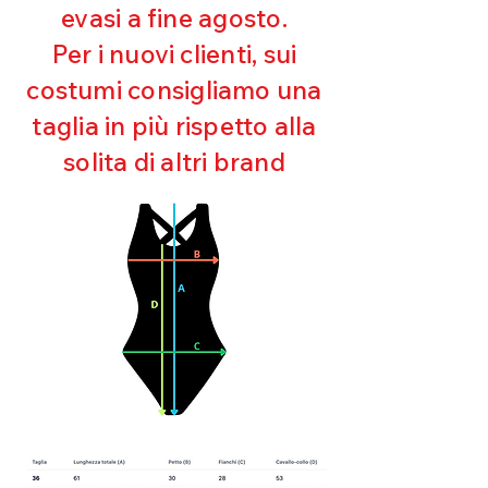
evasi a fine agosto.
Ottima copertura
Ultra cloro resistente
Per i nuovi clienti, sui
Mantenimento della forma
costumi consigliamo una
Perfetta vestibilità
Asciugatura rapida
taglia in più rispetto alla
Bielastico
solita di altri brand