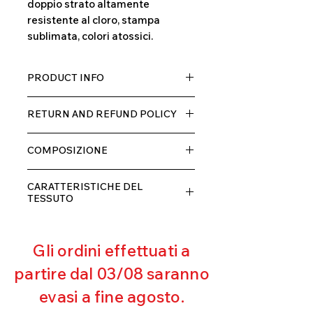
doppio strato altamente
resistente al cloro, stampa
sublimata, colori atossici.
PRODUCT INFO
Tessuto TECH con alta percentuale
RETURN AND REFUND POLICY
di elastane, molto comodo per chi lo
indossa grazia alla sua elastcità, in
Il prodotto, può essere restituito
doppio strato con fodera.
COMPOSIZIONE
entro 10 giorni dal ricevimento,
rimborseremo il cliente, escluse le
80% POLIESTERE
spese di spedizione, non appena
CARATTERISTICHE DEL
20% ELASTANE
riceveremo la merce resa ed
TESSUTO
appurato che non sia stata usata o
Contenimento muscolare
danneggiata.
Eccellente traspirabilità
Gli ordini effettuati a
Resistente al pilling
Eccellente protezione dai raggi
partire dal 03/08 saranno
UV
evasi a fine agosto.
Ottima copertura
Ultra cloro resistente