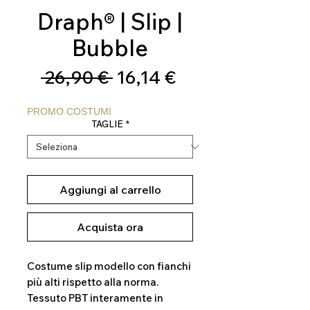
Draph® | Slip |
Bubble
Prezzo
Prezzo
 26,90 € 
16,14 €
regolare
scontato
PROMO COSTUMI
TAGLIE
*
Aggiungi al carrello
Acquista ora
Costume slip modello con fianchi
più alti rispetto alla norma.
Tessuto PBT interamente in