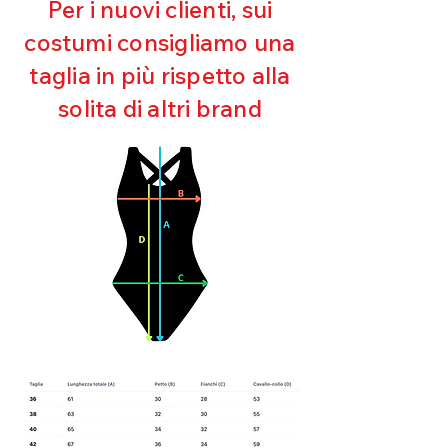
Per i nuovi clienti, sui
Mantenimento della forma
costumi consigliamo una
Perfetta vestibilità
Asciugatura rapida
taglia in più rispetto alla
Bielastico
solita di altri brand