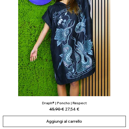
Draph® | Poncho | Respect
Vista rapida
Prezzo regolare
Prezzo scontato
45,90 €
27,54 €
Aggiungi al carrello