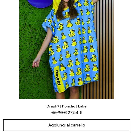
Draph® | Poncho | Lake
Vista rapida
Prezzo regolare
Prezzo scontato
45,90 €
27,54 €
Aggiungi al carrello