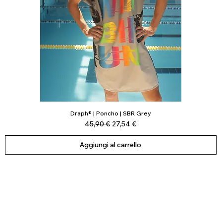
Draph® | Poncho | SBR Grey
Vista rapida
Prezzo regolare
Prezzo scontato
45,90 €
27,54 €
Aggiungi al carrello