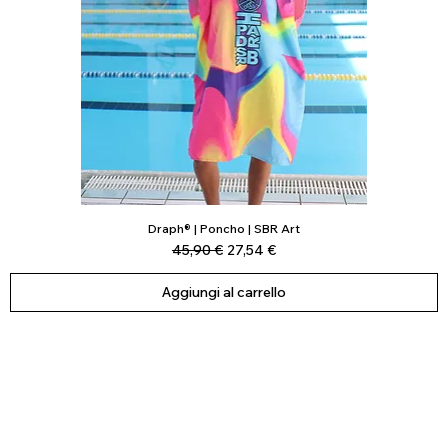
Draph® | Poncho | SBR Art
Vista rapida
Prezzo regolare
Prezzo scontato
45,90 €
27,54 €
Aggiungi al carrello