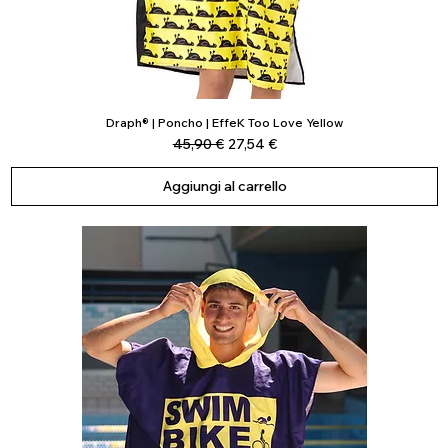
Draph® | Poncho | EffeK Too Love Yellow
Vista rapida
Prezzo regolare
Prezzo scontato
45,90 €
27,54 €
Aggiungi al carrello