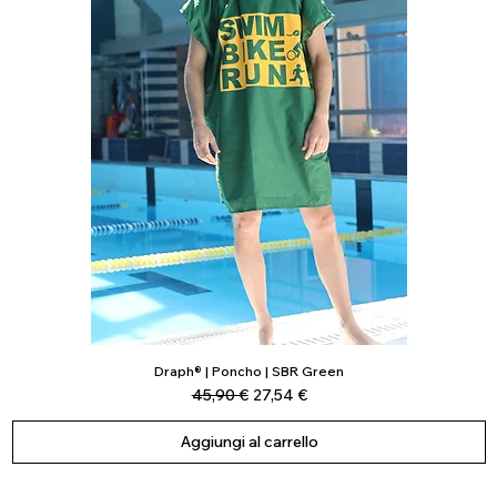
Draph® | Poncho | SBR Green
Vista rapida
Prezzo regolare
Prezzo scontato
45,90 €
27,54 €
Aggiungi al carrello