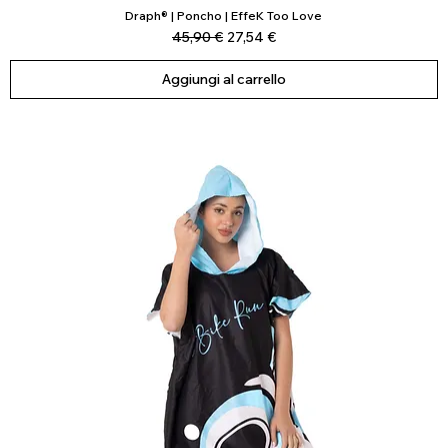
Draph® | Poncho | EffeK Too Love
Vista rapida
Prezzo regolare
Prezzo scontato
45,90 €
27,54 €
Aggiungi al carrello