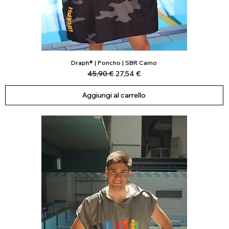
Draph® | Poncho | SBR Camo
Vista rapida
Prezzo regolare
Prezzo scontato
45,90 €
27,54 €
Aggiungi al carrello