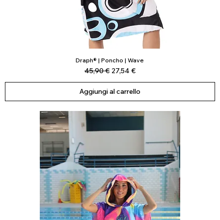
Draph® | Poncho | Wave
Vista rapida
Prezzo regolare
Prezzo scontato
45,90 €
27,54 €
Aggiungi al carrello