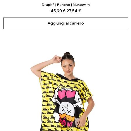
Draph® | Poncho | Muraswim
Vista rapida
Prezzo regolare
Prezzo scontato
45,90 €
27,54 €
Aggiungi al carrello