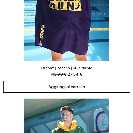
Draph® | Poncho | SBR Purple
Vista rapida
Prezzo regolare
Prezzo scontato
45,90 €
27,54 €
Aggiungi al carrello