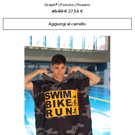
Draph® | Poncho | Flowers
Vista rapida
Prezzo regolare
Prezzo scontato
45,90 €
27,54 €
Aggiungi al carrello