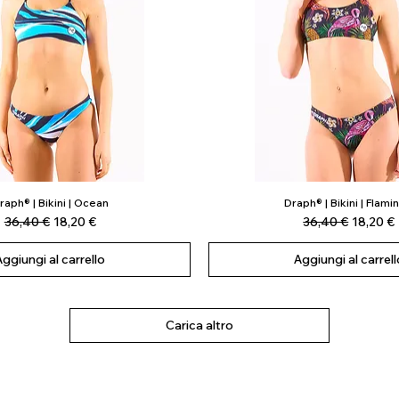
raph® | Bikini | Ocean
Draph® | Bikini | Flami
Vista rapida
Vista rapida
Prezzo regolare
Prezzo scontato
Prezzo regolare
Prezzo 
36,40 €
18,20 €
36,40 €
18,20 €
Aggiungi al carrello
Aggiungi al carrell
Carica altro