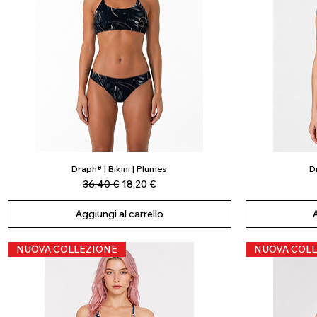
Draph® | Bikini | Plumes
Dr
Vista rapida
Prezzo regolare
Prezzo scontato
36,40 €
18,20 €
Aggiungi al carrello
NUOVA COLLEZIONE
NUOVA COLL