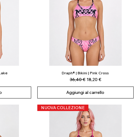
 Lake
Draph® | Bikini | Pink Cross
Vista rapida
scontato
Prezzo regolare
Prezzo scontato
36,40 €
18,20 €
o
Aggiungi al carrello
NUOVA COLLEZIONE