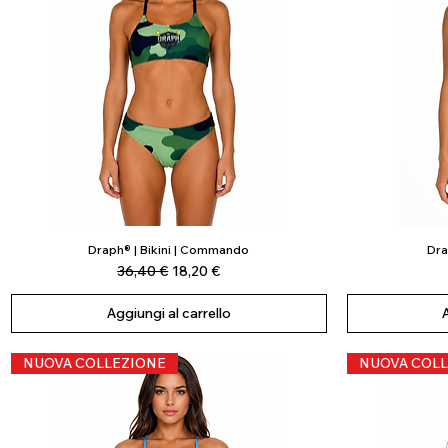
Draph® | Bikini | Commando
Dra
Vista rapida
Prezzo regolare
Prezzo scontato
36,40 €
18,20 €
Aggiungi al carrello
NUOVA COLLEZIONE
NUOVA COLL