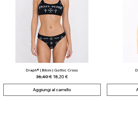
Draph® | Bikini | Gothic Cross
D
Vista rapida
Prezzo regolare
Prezzo scontato
36,40 €
18,20 €
Aggiungi al carrello