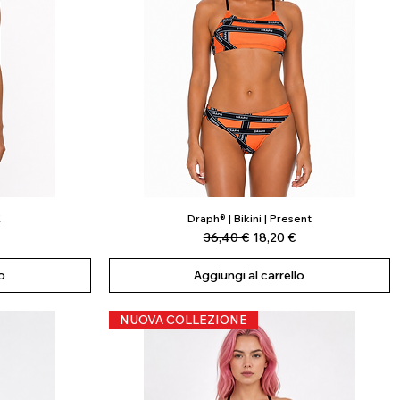
K
Draph® | Bikini | Present
Vista rapida
scontato
Prezzo regolare
Prezzo scontato
36,40 €
18,20 €
o
Aggiungi al carrello
NUOVA COLLEZIONE