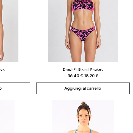
kok
Draph® | Bikini | Phuket
Vista rapida
scontato
Prezzo regolare
Prezzo scontato
36,40 €
18,20 €
o
Aggiungi al carrello