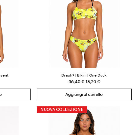
esent
Draph® | Bikini | One Duck
Vista rapida
scontato
Prezzo regolare
Prezzo scontato
36,40 €
18,20 €
o
Aggiungi al carrello
NUOVA COLLEZIONE