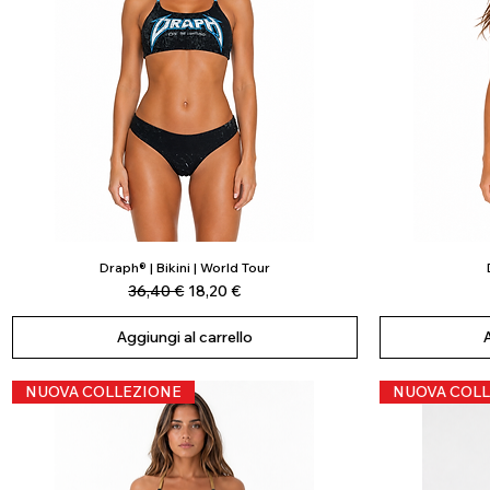
Draph® | Bikini | World Tour
Vista rapida
Prezzo regolare
Prezzo scontato
36,40 €
18,20 €
Aggiungi al carrello
NUOVA COLLEZIONE
NUOVA COLL