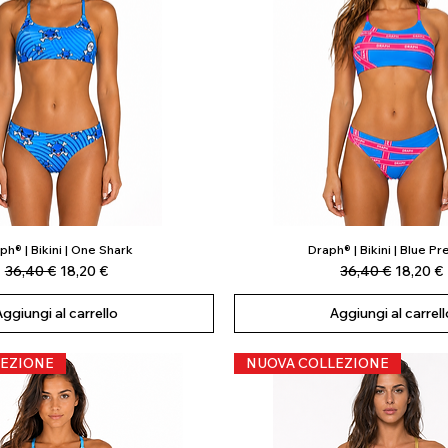
ph® | Bikini | One Shark
Draph® | Bikini | Blue Pr
Vista rapida
Vista rapida
Prezzo regolare
Prezzo scontato
Prezzo regolare
Prezzo 
36,40 €
18,20 €
36,40 €
18,20 €
Aggiungi al carrello
Aggiungi al carrell
EZIONE
NUOVA COLLEZIONE