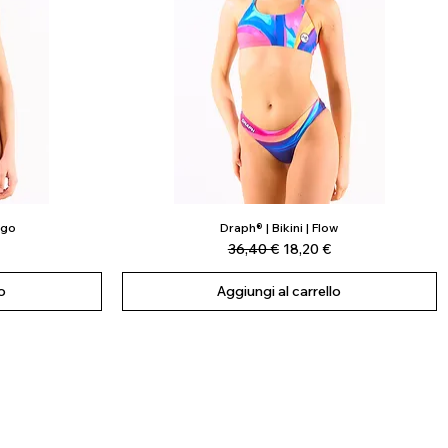
ngo
Draph® | Bikini | Flow
Vista rapida
scontato
Prezzo regolare
Prezzo scontato
36,40 €
18,20 €
o
Aggiungi al carrello