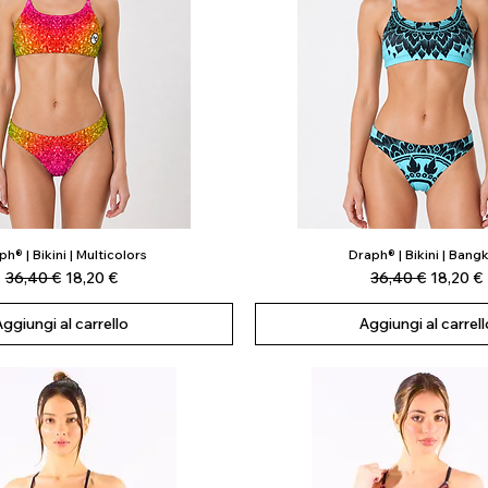
h® | Bikini | Multicolors
Draph® | Bikini | Bang
Vista rapida
Vista rapida
Prezzo regolare
Prezzo scontato
Prezzo regolare
Prezzo 
36,40 €
18,20 €
36,40 €
18,20 €
Aggiungi al carrello
Aggiungi al carrell