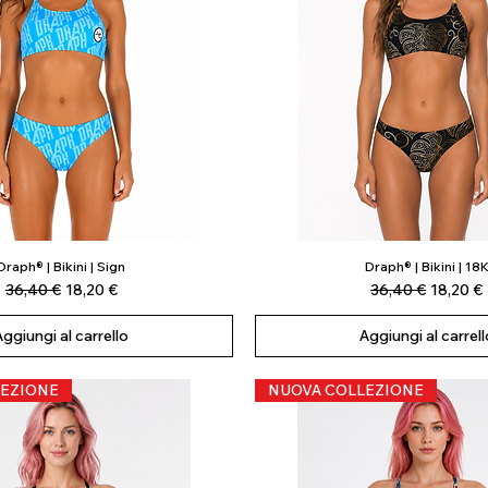
Draph® | Bikini | Sign
Draph® | Bikini | 18
Vista rapida
Vista rapida
Prezzo regolare
Prezzo scontato
Prezzo regolare
Prezzo 
36,40 €
18,20 €
36,40 €
18,20 €
Aggiungi al carrello
Aggiungi al carrell
EZIONE
NUOVA COLLEZIONE