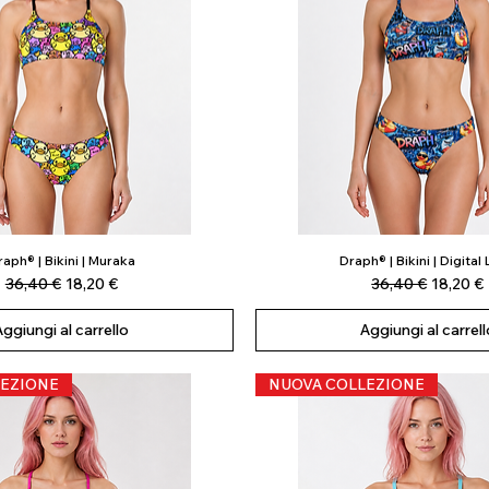
aph® | Bikini | Muraka
Draph® | Bikini | Digital
Vista rapida
Vista rapida
Prezzo regolare
Prezzo scontato
Prezzo regolare
Prezzo 
36,40 €
18,20 €
36,40 €
18,20 €
Aggiungi al carrello
Aggiungi al carrell
EZIONE
NUOVA COLLEZIONE