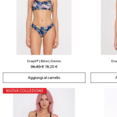
Draph® | Bikini | Denim
Drap
Vista rapida
Prezzo regolare
Prezzo scontato
36,40 €
18,20 €
Aggiungi al carrello
NUOVA COLLEZIONE