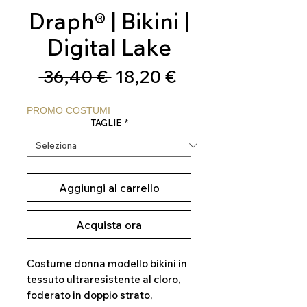
Draph® | Bikini |
Digital Lake
Prezzo
Prezzo
 36,40 € 
18,20 €
regolare
scontato
PROMO COSTUMI
TAGLIE
*
Aggiungi al carrello
Acquista ora
Costume donna modello bikini in
tessuto ultraresistente al cloro,
foderato in doppio strato,