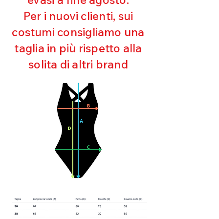
Ultra cloro resistente
Per i nuovi clienti, sui
Mantenimento della forma
costumi consigliamo una
Perfetta vestibilità
Asciugatura rapida
taglia in più rispetto alla
Bielastico
solita di altri brand