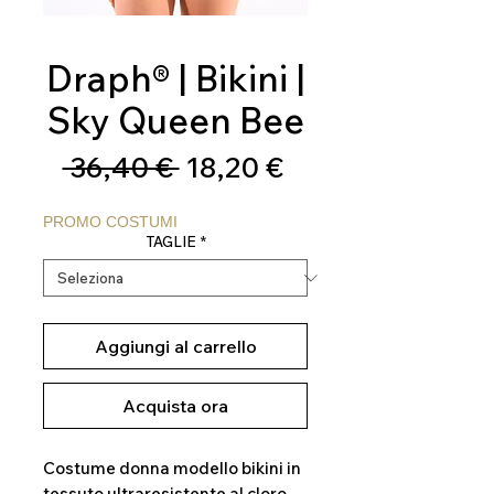
Draph® | Bikini |
Sky Queen Bee
Prezzo
Prezzo
 36,40 € 
18,20 €
regolare
scontato
PROMO COSTUMI
TAGLIE
*
Aggiungi al carrello
Acquista ora
Costume donna modello bikini in
tessuto ultraresistente al cloro,