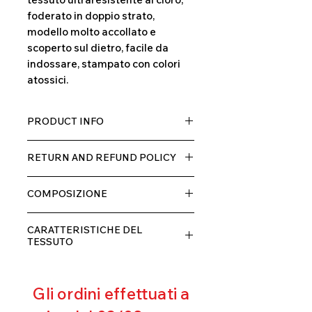
foderato in doppio strato,
modello molto accollato e
scoperto sul dietro, facile da
indossare, stampato con colori
atossici.
PRODUCT INFO
Tessuto TECH con alta percentuale
RETURN AND REFUND POLICY
di elastane, molto comodo per chi lo
indossa grazia alla sua elastcità, in
Il prodotto, può essere restituito
doppio strato con fodera.
COMPOSIZIONE
entro 10 giorni dal ricevimento,
rimborseremo il cliente, escluse le
80% POLIESTERE
spese di spedizione, non appena
CARATTERISTICHE DEL
20% ELASTANE
riceveremo la merce resa ed
TESSUTO
appurato che non sia stata usata o
Contenimento muscolare
danneggiata.
Eccellente traspirabilità
Gli ordini effettuati a
Resistente al pilling
Eccellente protezione dai raggi