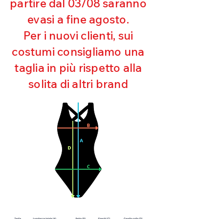
partire dal 03/08 saranno
UV
evasi a fine agosto.
Ottima copertura
Ultra cloro resistente
Per i nuovi clienti, sui
Mantenimento della forma
costumi consigliamo una
Perfetta vestibilità
Asciugatura rapida
taglia in più rispetto alla
Bielastico
solita di altri brand