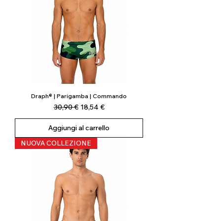
Draph® | Parigamba | Commando
Prezzo regolare
Prezzo scontato
30,90 €
18,54 €
Aggiungi al carrello
NUOVA COLLEZIONE