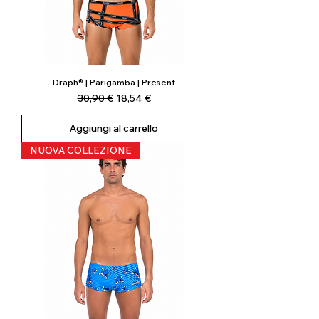
Draph® | Parigamba | Present
Prezzo regolare
Prezzo scontato
30,90 €
18,54 €
Aggiungi al carrello
NUOVA COLLEZIONE