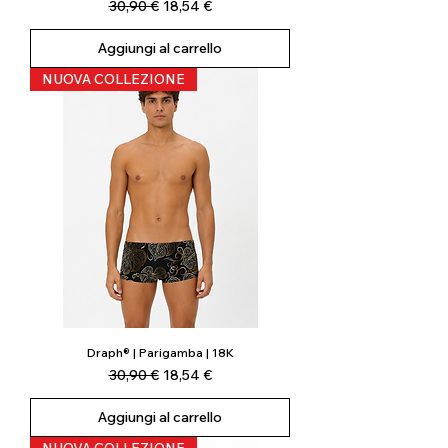
Prezzo regolare
Prezzo scontato
30,90 €
18,54 €
Aggiungi al carrello
NUOVA COLLEZIONE
Draph® | Parigamba | 18K
Prezzo regolare
Prezzo scontato
30,90 €
18,54 €
Aggiungi al carrello