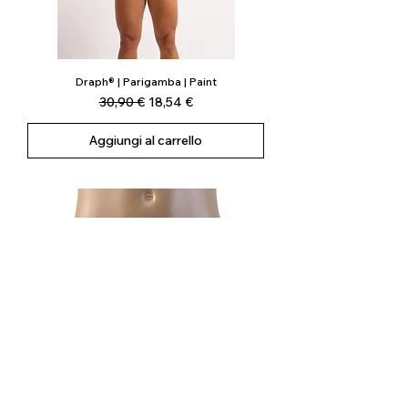
Draph® | Parigamba | Paint
Prezzo regolare
Prezzo scontato
30,90 €
18,54 €
Aggiungi al carrello