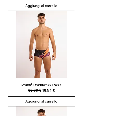
Aggiungi al carrello
Draph® | Parigamba | Rock
Prezzo regolare
Prezzo scontato
30,90 €
18,54 €
Aggiungi al carrello