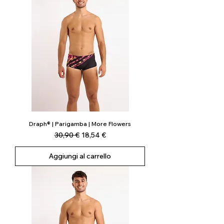
Draph® | Parigamba | More Flowers
Prezzo regolare
Prezzo scontato
30,90 €
18,54 €
Aggiungi al carrello