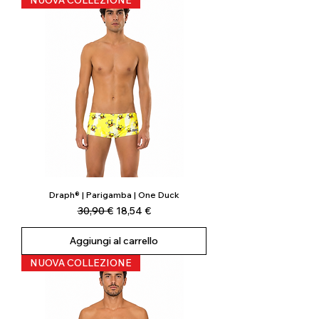
NUOVA COLLEZIONE
Draph® | Parigamba | One Duck
Prezzo regolare
Prezzo scontato
30,90 €
18,54 €
Aggiungi al carrello
NUOVA COLLEZIONE