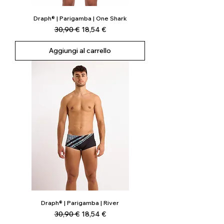
Draph® | Parigamba | One Shark
Prezzo regolare
Prezzo scontato
30,90 €
18,54 €
Aggiungi al carrello
Draph® | Parigamba | River
Prezzo regolare
Prezzo scontato
30,90 €
18,54 €