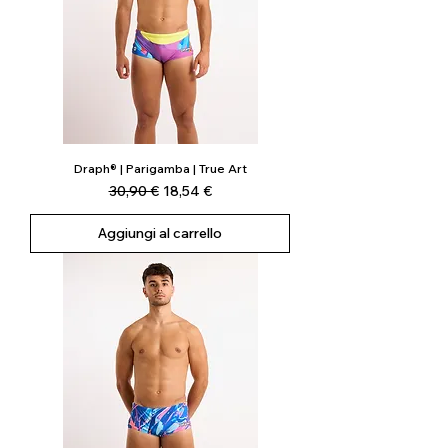
Draph® | Parigamba | True Art
Prezzo regolare
Prezzo scontato
30,90 €
18,54 €
Aggiungi al carrello