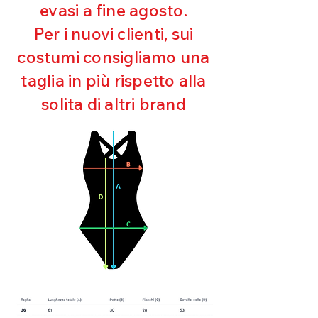
evasi a fine agosto.
Ottima copertura
Ultra cloro resistente
Per i nuovi clienti, sui
Mantenimento della forma
costumi consigliamo una
Perfetta vestibilità
Asciugatura rapida
taglia in più rispetto alla
Bielastico
solita di altri brand