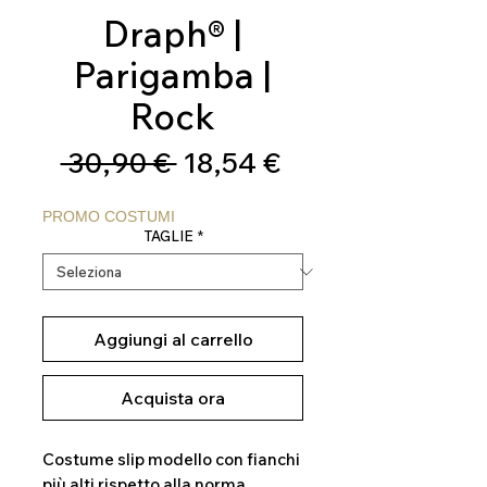
Draph® |
Parigamba |
Rock
Prezzo
Prezzo
 30,90 € 
18,54 €
regolare
scontato
PROMO COSTUMI
TAGLIE
*
Aggiungi al carrello
Acquista ora
Costume slip modello con fianchi
più alti rispetto alla norma.