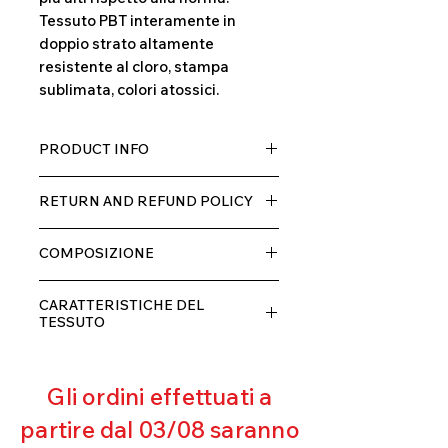
Tessuto PBT interamente in
doppio strato altamente
resistente al cloro, stampa
sublimata, colori atossici.
PRODUCT INFO
Tessuto TECH con alta percentuale
RETURN AND REFUND POLICY
di elastane, molto comodo per chi lo
indossa grazia alla sua elastcità, in
Il prodotto, può essere restituito
doppio strato con fodera.
COMPOSIZIONE
entro 10 giorni dal ricevimento,
rimborseremo il cliente, escluse le
80% POLIESTERE
spese di spedizione, non appena
CARATTERISTICHE DEL
20% ELASTANE
riceveremo la merce resa ed
TESSUTO
appurato che non sia stata usata o
Contenimento muscolare
danneggiata.
Eccellente traspirabilità
Gli ordini effettuati a
Resistente al pilling
Eccellente protezione dai raggi
partire dal 03/08 saranno
UV