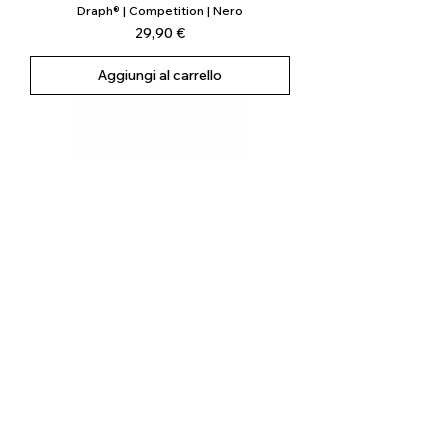
Draph® | Competition | Nero
Prezzo
29,90 €
Aggiungi al carrello
Draph® | Competition | Viola
Prezzo
29,90 €
Aggiungi al carrello