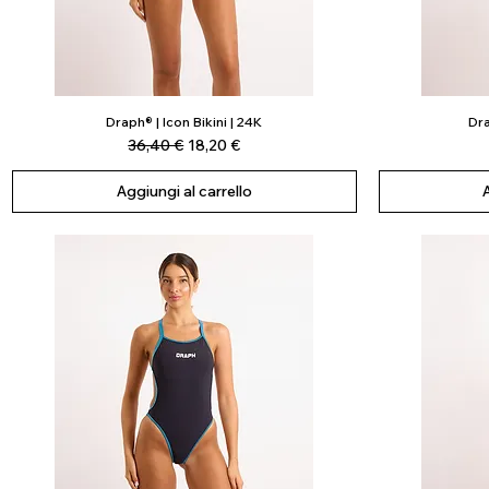
Draph® | Icon Bikini | 24K
Dra
Vista rapida
Prezzo regolare
Prezzo scontato
36,40 €
18,20 €
Aggiungi al carrello