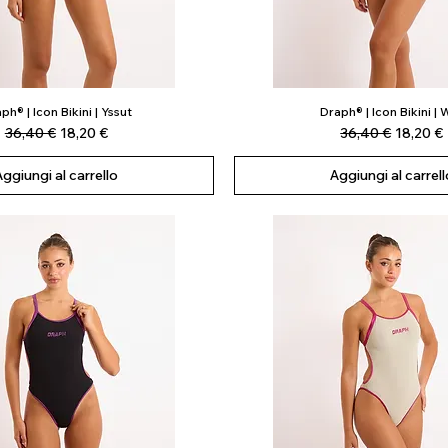
ph® | Icon Bikini | Yssut
Draph® | Icon Bikini | 
Vista rapida
Vista rapida
Prezzo regolare
Prezzo scontato
Prezzo regolare
Prezzo 
36,40 €
18,20 €
36,40 €
18,20 €
Aggiungi al carrello
Aggiungi al carrell