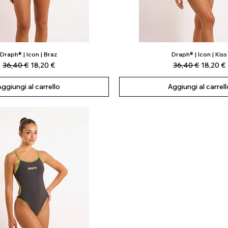
Draph® | Icon | Braz
Draph® | Icon | Kiss
Vista rapida
Vista rapida
Prezzo regolare
Prezzo scontato
Prezzo regolare
Prezzo 
36,40 €
18,20 €
36,40 €
18,20 €
Aggiungi al carrello
Aggiungi al carrell