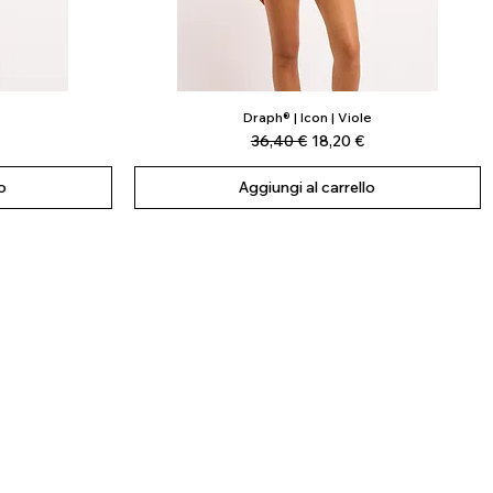
Draph® | Icon | Viole
Vista rapida
scontato
Prezzo regolare
Prezzo scontato
36,40 €
18,20 €
o
Aggiungi al carrello