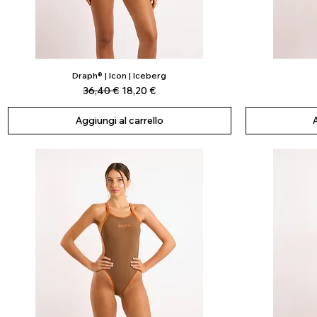
Draph® | Icon | Iceberg
Vista rapida
Prezzo regolare
Prezzo scontato
36,40 €
18,20 €
Aggiungi al carrello