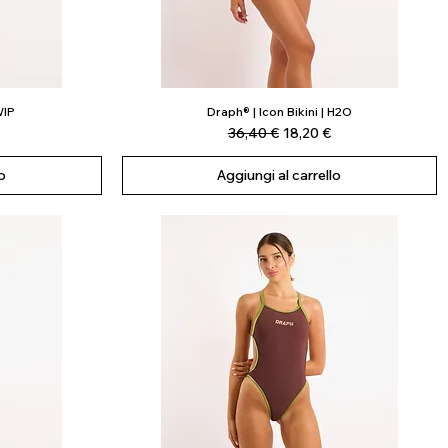
WIP
Draph® | Icon Bikini | H2O
Vista rapida
scontato
Prezzo regolare
Prezzo scontato
36,40 €
18,20 €
o
Aggiungi al carrello