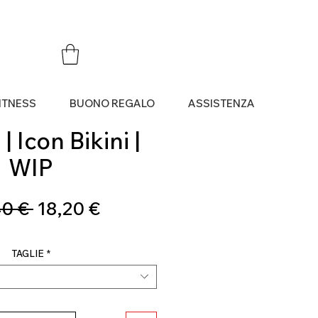
ITNESS
BUONO REGALO
ASSISTENZA
| Icon Bikini |
WIP
Prezzo
Prezzo
0 € 
18,20 €
regolare
scontato
TAGLIE
*