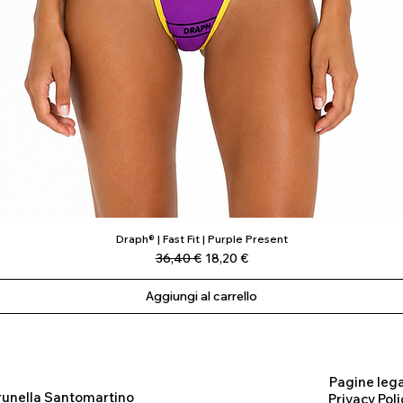
Draph® | Fast Fit | Purple Present
Vista rapida
Prezzo regolare
Prezzo scontato
36,40 €
18,20 €
Aggiungi al carrello
Pagine lega
runella Santomartino
Privacy Poli