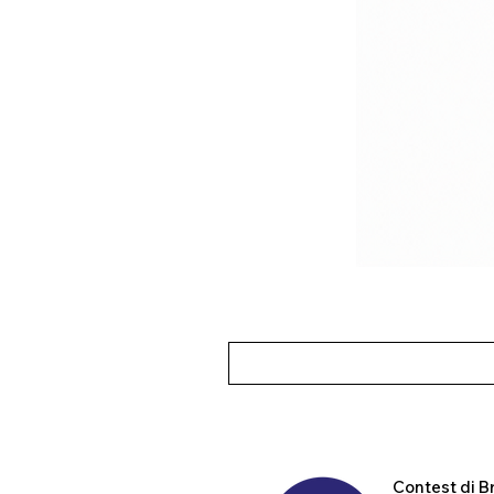
Contest
di B