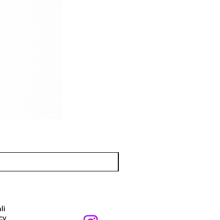
li
cy