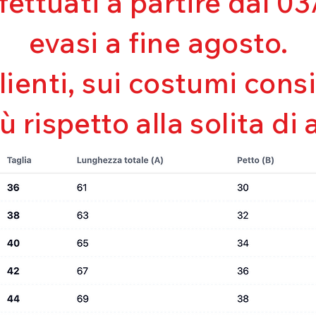
ffettuati a partire dal 
Mantenimento de
Perfetta vestibili
evasi a fine agosto.
Asciugatura rapi
Bielastico
clienti, sui costumi con
iù rispetto alla solita di 