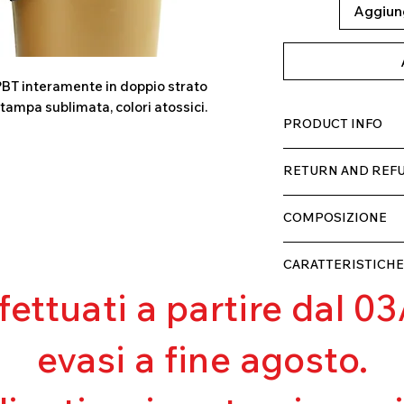
Aggiung
BT interamente in doppio strato
stampa sublimata, colori atossici.
PRODUCT INFO
Tessuto TECH con al
RETURN AND REFU
comodo per chi lo ind
doppio strato con f
Il prodotto, può esse
COMPOSIZIONE
ricevimento, rimbors
di spedizione, non 
80% POLIESTERE
ed appurato che non
CARATTERISTICHE
20% ELASTANE
ffettuati a partire dal 
Contenimento m
Eccellente traspir
Resistente al pilli
evasi a fine agosto.
Eccellente protez
Ottima copertur
Ultra cloro resist