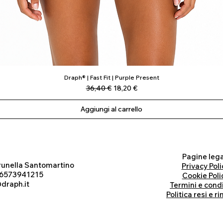
Draph® | Fast Fit | Purple Present
Vista rapida
Prezzo regolare
Prezzo scontato
36,40 €
18,20 €
Aggiungi al carrello
Pagine lega
runella Santomartino
Privacy Poli
 06573941215
Cookie Poli
draph.it
Termini e cond
Politica resi e r