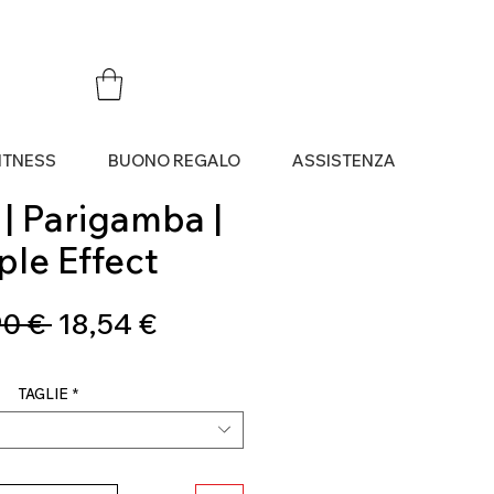
ITNESS
BUONO REGALO
ASSISTENZA
| Parigamba |
ple Effect
Prezzo
Prezzo
0 € 
18,54 €
regolare
scontato
TAGLIE
*