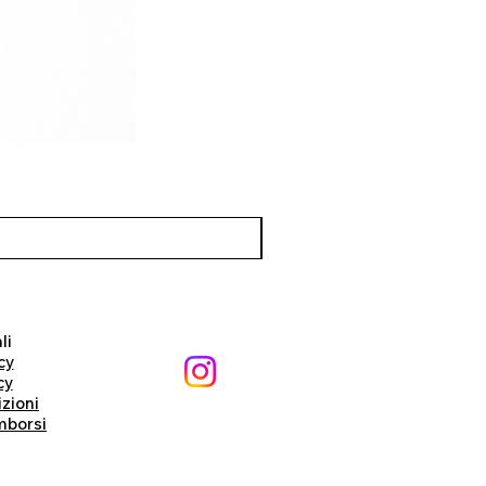
li
cy
cy
izioni
imborsi