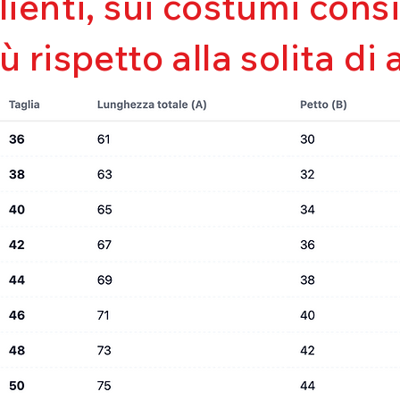
clienti, sui costumi con
Mantenimento de
Perfetta vestibili
iù rispetto alla solita di 
Asciugatura rapi
Bielastico