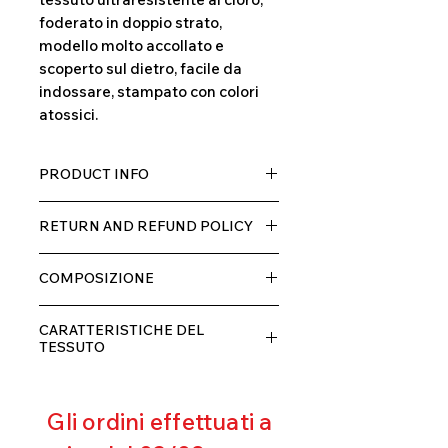
foderato in doppio strato,
modello molto accollato e
scoperto sul dietro, facile da
indossare, stampato con colori
atossici.
PRODUCT INFO
Tessuto TECH con alta percentuale
RETURN AND REFUND POLICY
di elastane, molto comodo per chi lo
indossa grazia alla sua elastcità, in
Il prodotto, può essere restituito
doppio strato con fodera.
COMPOSIZIONE
entro 10 giorni dal ricevimento,
rimborseremo il cliente, escluse le
80% POLIESTERE
spese di spedizione, non appena
CARATTERISTICHE DEL
20% ELASTANE
riceveremo la merce resa ed
TESSUTO
appurato che non sia stata usata o
Contenimento muscolare
danneggiata.
Eccellente traspirabilità
Gli ordini effettuati a
Resistente al pilling
Eccellente protezione dai raggi