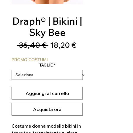
Draph® | Bikini |
Sky Bee
Prezzo
Prezzo
 36,40 € 
18,20 €
regolare
scontato
PROMO COSTUMI
TAGLIE
*
Aggiungi al carrello
Acquista ora
Costume donna modello bikini in
tessuto ultraresistente al cloro,