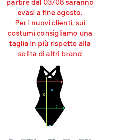
partire dal 03/08 saranno
UV
evasi a fine agosto.
Ottima copertura
Ultra cloro resistente
Per i nuovi clienti, sui
Mantenimento della forma
costumi consigliamo una
Perfetta vestibilità
Asciugatura rapida
taglia in più rispetto alla
Bielastico
solita di altri brand