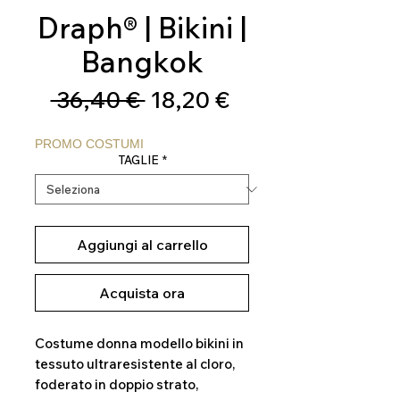
Draph® | Bikini |
Bangkok
Prezzo
Prezzo
 36,40 € 
18,20 €
regolare
scontato
PROMO COSTUMI
TAGLIE
*
Aggiungi al carrello
Acquista ora
Costume donna modello bikini in
tessuto ultraresistente al cloro,
foderato in doppio strato,