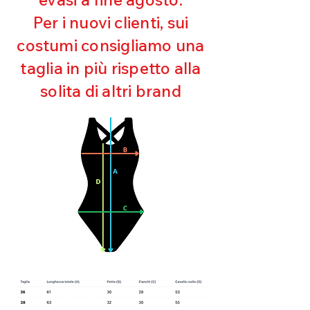
Ultra cloro resistente
Per i nuovi clienti, sui
Mantenimento della forma
costumi consigliamo una
Perfetta vestibilità
Asciugatura rapida
taglia in più rispetto alla
Bielastico
solita di altri brand