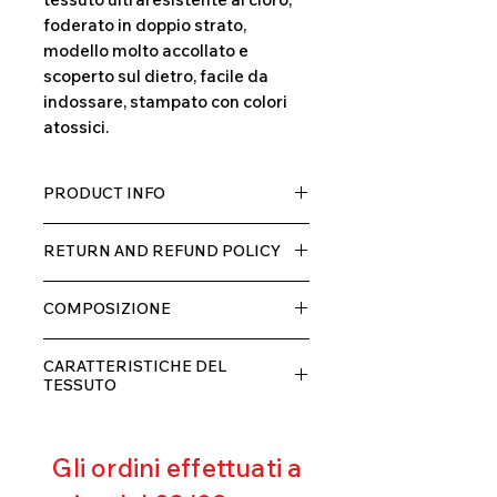
foderato in doppio strato,
modello molto accollato e
scoperto sul dietro, facile da
indossare, stampato con colori
atossici.
PRODUCT INFO
Tessuto TECH con alta percentuale
RETURN AND REFUND POLICY
di elastane, molto comodo per chi lo
indossa grazia alla sua elastcità, in
Il prodotto, può essere restituito
doppio strato con fodera.
COMPOSIZIONE
entro 10 giorni dal ricevimento,
rimborseremo il cliente, escluse le
80% POLIESTERE
spese di spedizione, non appena
CARATTERISTICHE DEL
20% ELASTANE
riceveremo la merce resa ed
TESSUTO
appurato che non sia stata usata o
Contenimento muscolare
danneggiata.
Eccellente traspirabilità
Gli ordini effettuati a
Resistente al pilling
Eccellente protezione dai raggi