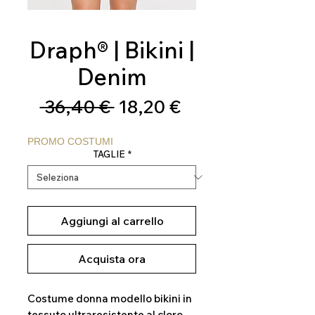
Draph® | Bikini |
Denim
Prezzo
Prezzo
 36,40 € 
18,20 €
regolare
scontato
PROMO COSTUMI
TAGLIE
*
Aggiungi al carrello
Acquista ora
Costume donna modello bikini in
tessuto ultraresistente al cloro,