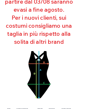
partire dal 03/08 saranno
UV
evasi a fine agosto.
Ottima copertura
Ultra cloro resistente
Per i nuovi clienti, sui
Mantenimento della forma
costumi consigliamo una
Perfetta vestibilità
Asciugatura rapida
taglia in più rispetto alla
Bielastico
solita di altri brand