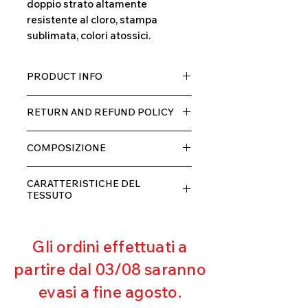
doppio strato altamente
resistente al cloro, stampa
sublimata, colori atossici.
PRODUCT INFO
Tessuto TECH con alta percentuale
RETURN AND REFUND POLICY
di elastane, molto comodo per chi lo
indossa grazia alla sua elastcità, in
Il prodotto, può essere restituito
doppio strato con fodera.
COMPOSIZIONE
entro 10 giorni dal ricevimento,
rimborseremo il cliente, escluse le
80% POLIESTERE
spese di spedizione, non appena
CARATTERISTICHE DEL
20% ELASTANE
riceveremo la merce resa ed
TESSUTO
appurato che non sia stata usata o
Contenimento muscolare
danneggiata.
Eccellente traspirabilità
Gli ordini effettuati a
Resistente al pilling
Eccellente protezione dai raggi
partire dal 03/08 saranno
UV
evasi a fine agosto.
Ottima copertura
Ultra cloro resistente