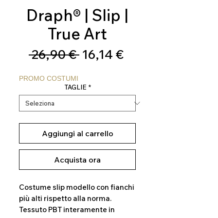
Draph® | Slip |
True Art
Prezzo
Prezzo
 26,90 € 
16,14 €
regolare
scontato
PROMO COSTUMI
TAGLIE
*
Aggiungi al carrello
Acquista ora
Costume slip modello con fianchi
più alti rispetto alla norma.
Tessuto PBT interamente in