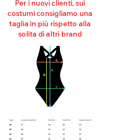
Per i nuovi clienti, sui
Mantenimento della forma
costumi consigliamo una
Perfetta vestibilità
Asciugatura rapida
taglia in più rispetto alla
Bielastico
solita di altri brand