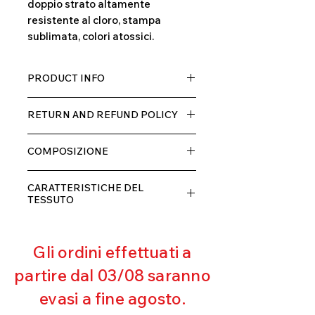
doppio strato altamente
resistente al cloro, stampa
sublimata, colori atossici.
PRODUCT INFO
Tessuto TECH con alta percentuale
RETURN AND REFUND POLICY
di elastane, molto comodo per chi lo
indossa grazia alla sua elastcità, in
Il prodotto, può essere restituito
doppio strato con fodera.
COMPOSIZIONE
entro 10 giorni dal ricevimento,
rimborseremo il cliente, escluse le
80% POLIESTERE
spese di spedizione, non appena
CARATTERISTICHE DEL
20% ELASTANE
riceveremo la merce resa ed
TESSUTO
appurato che non sia stata usata o
Contenimento muscolare
danneggiata.
Eccellente traspirabilità
Gli ordini effettuati a
Resistente al pilling
Eccellente protezione dai raggi
partire dal 03/08 saranno
UV
evasi a fine agosto.
Ottima copertura
Ultra cloro resistente