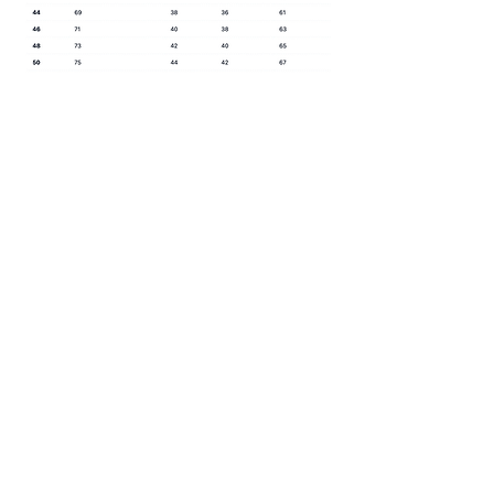
Prodotti
correlati
NUOVA COLLEZIONE
NUOVA COLLEZIONE
Draph® | Fast Fit | Purple Present
Draph® | Fast Fit | Blue P