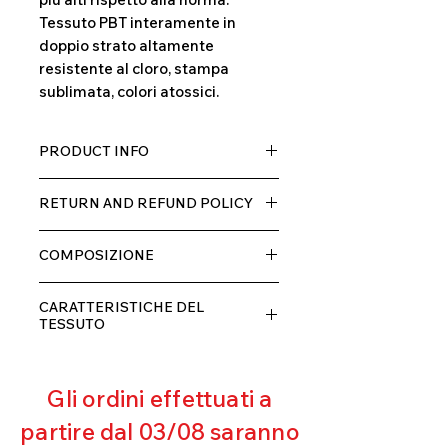
Tessuto PBT interamente in
doppio strato altamente
resistente al cloro, stampa
sublimata, colori atossici.
PRODUCT INFO
Tessuto TECH con alta percentuale
RETURN AND REFUND POLICY
di elastane, molto comodo per chi lo
indossa grazia alla sua elastcità, in
Il prodotto, può essere restituito
doppio strato con fodera.
COMPOSIZIONE
entro 10 giorni dal ricevimento,
rimborseremo il cliente, escluse le
80% POLIESTERE
spese di spedizione, non appena
CARATTERISTICHE DEL
20% ELASTANE
riceveremo la merce resa ed
TESSUTO
appurato che non sia stata usata o
Contenimento muscolare
danneggiata.
Eccellente traspirabilità
Gli ordini effettuati a
Resistente al pilling
Eccellente protezione dai raggi
partire dal 03/08 saranno
UV