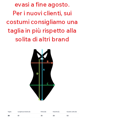
evasi a fine agosto.
Ottima copertura
Ultra cloro resistente
Per i nuovi clienti, sui
Mantenimento della forma
costumi consigliamo una
Perfetta vestibilità
Asciugatura rapida
taglia in più rispetto alla
Bielastico
solita di altri brand