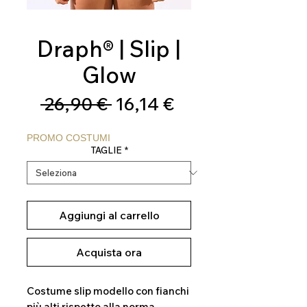
Draph® | Slip |
Glow
Prezzo
Prezzo
 26,90 € 
16,14 €
regolare
scontato
PROMO COSTUMI
TAGLIE
*
Aggiungi al carrello
Acquista ora
Costume slip modello con fianchi
più alti rispetto alla norma.