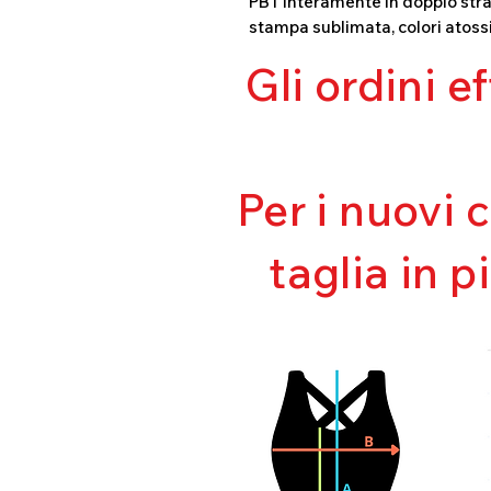
PBT interamente in doppio stra
stampa sublimata, colori atossi
Gli ordini e
Per i nuovi 
taglia in p