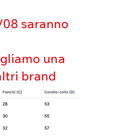
lla forma
tà
da
03/08 saranno
sigliamo una
altri brand