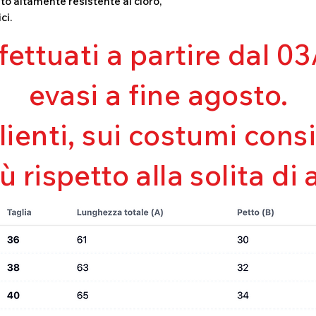
to altamente resistente al cloro,
Mantenimento de
ci.
Perfetta vestibili
Asciugatura rapi
ffettuati a partire dal 
Bielastico
evasi a fine agosto.
clienti, sui costumi con
iù rispetto alla solita di 