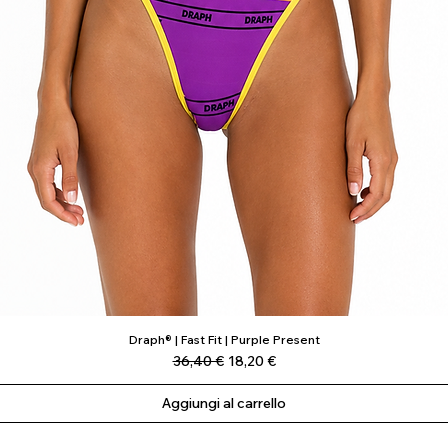
Draph® | Fast Fit | Purple Present
Vista rapida
Prezzo regolare
Prezzo scontato
36,40 €
18,20 €
Aggiungi al carrello