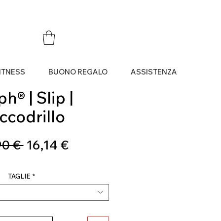
ITNESS
BUONO REGALO
ASSISTENZA
h® | Slip |
ccodrillo
Prezzo
Prezzo
90 € 
16,14 €
regolare
scontato
TAGLIE
*