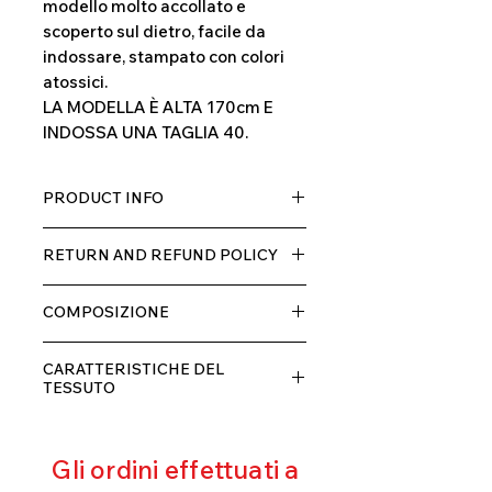
modello molto accollato e
scoperto sul dietro, facile da
indossare, stampato con colori
atossici.
LA MODELLA È ALTA 170cm E
INDOSSA UNA TAGLIA 40.
PRODUCT INFO
Tessuto TECH con alta percentuale
RETURN AND REFUND POLICY
di elastane, molto comodo per chi lo
indossa grazia alla sua elastcità, in
Il prodotto, può essere restituito
doppio strato con fodera.
COMPOSIZIONE
entro 10 giorni dal ricevimento,
rimborseremo il cliente, escluse le
80% POLIESTERE
spese di spedizione, non appena
CARATTERISTICHE DEL
20% ELASTANE
riceveremo la merce resa ed
TESSUTO
appurato che non sia stata usata o
Contenimento muscolare
danneggiata.
Eccellente traspirabilità
Gli ordini effettuati a
Resistente al pilling