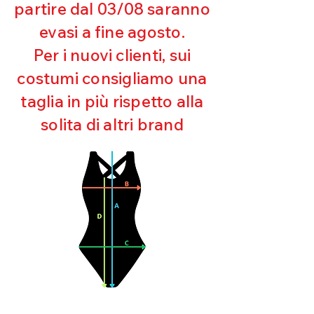
Eccellente protezione dai raggi
partire dal 03/08 saranno
UV
evasi a fine agosto.
Ottima copertura
Ultra cloro resistente
Per i nuovi clienti, sui
Mantenimento della forma
costumi consigliamo una
Perfetta vestibilità
Asciugatura rapida
taglia in più rispetto alla
Bielastico
solita di altri brand