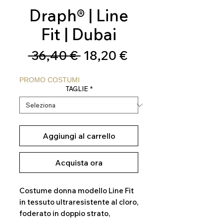
Draph® | Line
Fit | Dubai
Prezzo
Prezzo
 36,40 € 
18,20 €
regolare
scontato
PROMO COSTUMI
TAGLIE
*
Aggiungi al carrello
Acquista ora
Costume donna modello Line Fit
in tessuto ultraresistente al cloro,
foderato in doppio strato,