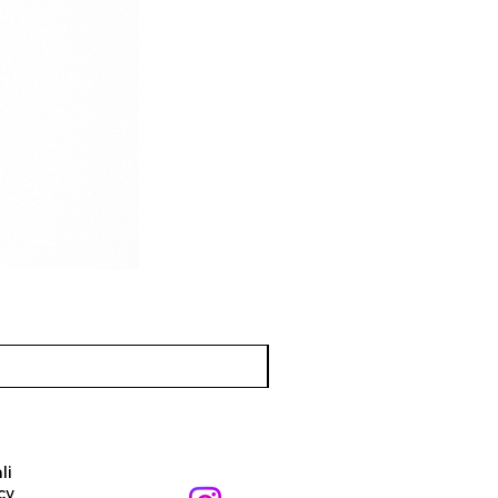
li
cy