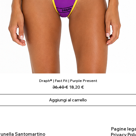
Draph® | Fast Fit | Purple Present
Vista rapida
Prezzo regolare
Prezzo scontato
36,40 €
18,20 €
Aggiungi al carrello
Pagine lega
runella Santomartino
Privacy Poli