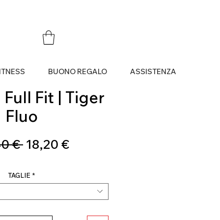
ITNESS
BUONO REGALO
ASSISTENZA
Full Fit | Tiger
Fluo
Prezzo
Prezzo
0 € 
18,20 €
regolare
scontato
TAGLIE
*