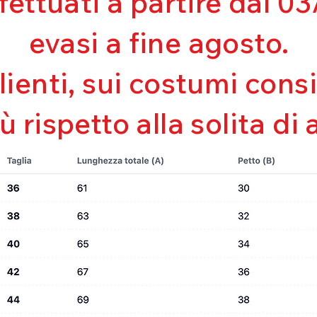
ffettuati a partire dal 
Mantenimento de
Perfetta vestibili
evasi a fine agosto.
Asciugatura rapi
Bielastico
clienti, sui costumi con
iù rispetto alla solita di 