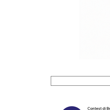
Contest
di B