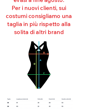
Ultra cloro resistente
Per i nuovi clienti, sui
Mantenimento della forma
costumi consigliamo una
Perfetta vestibilità
Asciugatura rapida
taglia in più rispetto alla
Bielastico
solita di altri brand