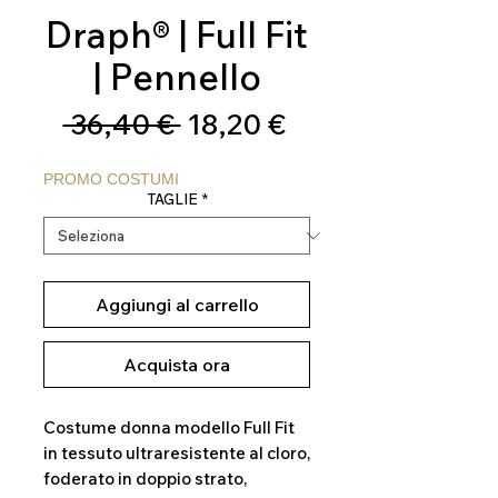
Draph® | Full Fit
| Pennello
Prezzo
Prezzo
 36,40 € 
18,20 €
regolare
scontato
PROMO COSTUMI
TAGLIE
*
Aggiungi al carrello
Acquista ora
Costume donna modello Full Fit
in tessuto ultraresistente al cloro,
foderato in doppio strato,