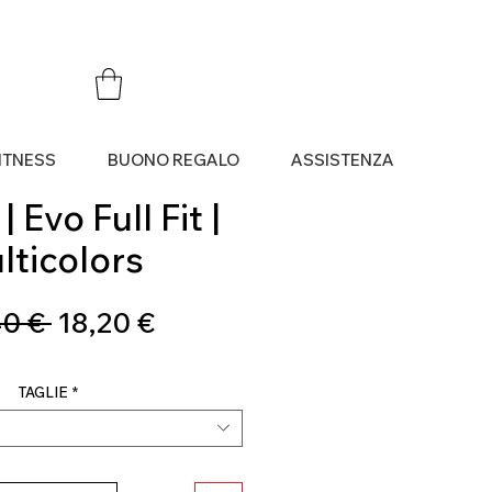
ITNESS
BUONO REGALO
ASSISTENZA
 Evo Full Fit |
lticolors
Prezzo
Prezzo
0 € 
18,20 €
regolare
scontato
TAGLIE
*