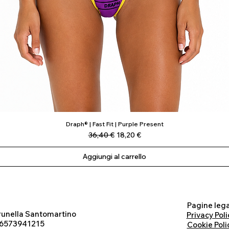
Draph® | Fast Fit | Purple Present
Vista rapida
Prezzo regolare
Prezzo scontato
36,40 €
18,20 €
Aggiungi al carrello
Pagine lega
runella Santomartino
Privacy Poli
 06573941215
Cookie Poli