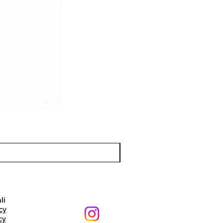
li
cy
cy