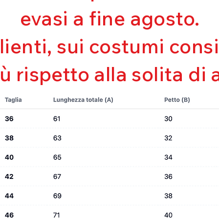
Mantenimento de
evasi a fine agosto.
Perfetta vestibili
Asciugatura rapi
Bielastico
clienti, sui costumi con
iù rispetto alla solita di 