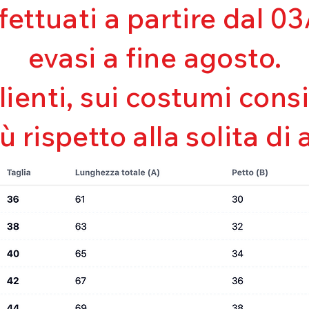
Mantenimento de
ffettuati a partire dal 
Perfetta vestibili
Asciugatura rapi
evasi a fine agosto.
Bielastico
clienti, sui costumi con
iù rispetto alla solita di 