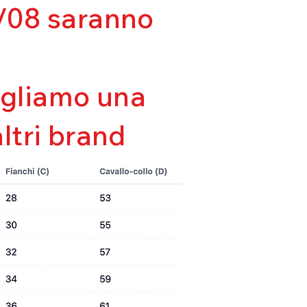
lla forma
03/08 saranno
tà
da
sigliamo una
altri brand