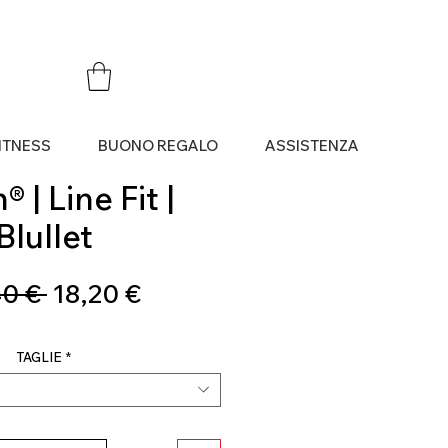
ITNESS
BUONO REGALO
ASSISTENZA
 | Line Fit |
Blullet
Prezzo
Prezzo
0 € 
18,20 €
regolare
scontato
TAGLIE
*