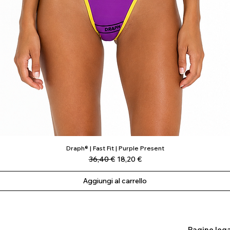
Draph® | Fast Fit | Purple Present
Vista rapida
Prezzo regolare
Prezzo scontato
36,40 €
18,20 €
Aggiungi al carrello
Pagine lega