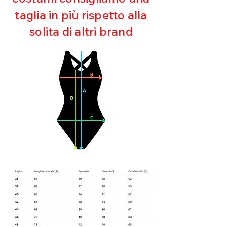
Asciugatura rapida
taglia in più rispetto alla
Bielastico
solita di altri brand