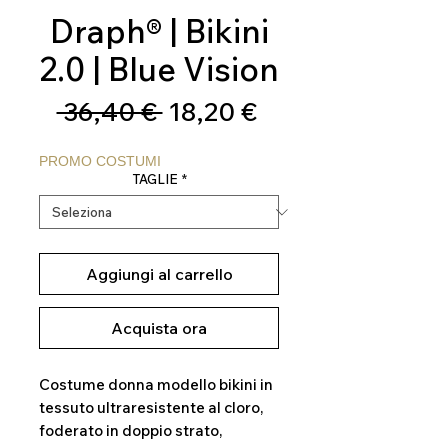
Draph® | Bikini
2.0 | Blue Vision
Prezzo
Prezzo
 36,40 € 
18,20 €
regolare
scontato
PROMO COSTUMI
TAGLIE
*
Aggiungi al carrello
Acquista ora
Costume donna modello bikini in
tessuto ultraresistente al cloro,
foderato in doppio strato,