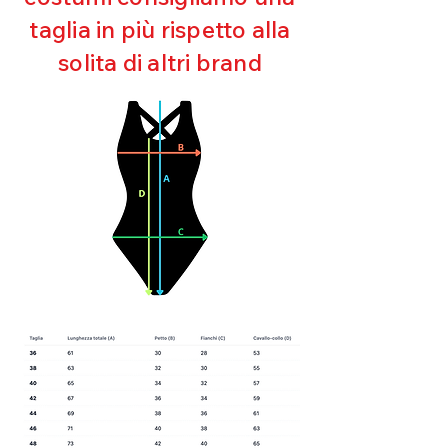
Asciugatura rapida
taglia in più rispetto alla
Bielastico
solita di altri brand