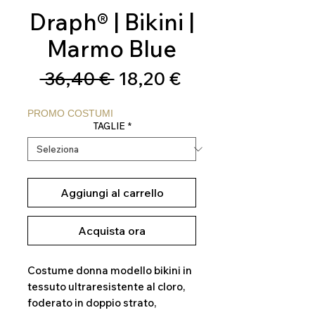
Draph® | Bikini |
Marmo Blue
Prezzo
Prezzo
 36,40 € 
18,20 €
regolare
scontato
PROMO COSTUMI
TAGLIE
*
Aggiungi al carrello
Acquista ora
Costume donna modello bikini in
tessuto ultraresistente al cloro,
foderato in doppio strato,