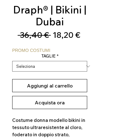
Draph® | Bikini |
Dubai
Prezzo
Prezzo
 36,40 € 
18,20 €
regolare
scontato
PROMO COSTUMI
TAGLIE
*
Aggiungi al carrello
Acquista ora
Costume donna modello bikini in
tessuto ultraresistente al cloro,
foderato in doppio strato,