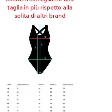
Asciugatura rapida
taglia in più rispetto alla
Bielastico
solita di altri brand