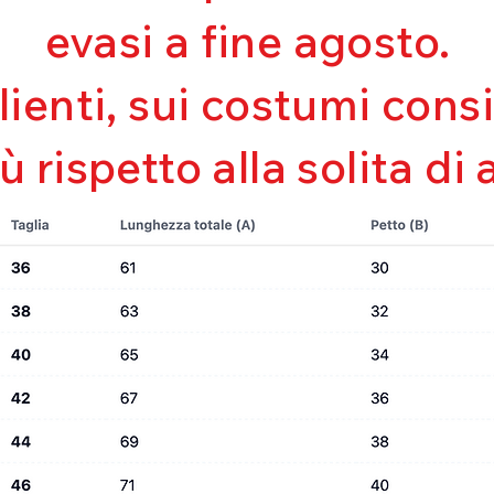
Mantenimento de
evasi a fine agosto.
Perfetta vestibili
Asciugatura rapi
Bielastico
clienti, sui costumi con
iù rispetto alla solita di 