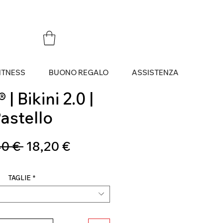
ITNESS
BUONO REGALO
ASSISTENZA
| Bikini 2.0 |
astello
Prezzo
Prezzo
0 € 
18,20 €
regolare
scontato
TAGLIE
*