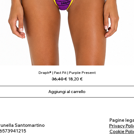
Draph® | Fast Fit | Purple Present
Vista rapida
Prezzo regolare
Prezzo scontato
36,40 €
18,20 €
Aggiungi al carrello
Pagine lega
runella Santomartino
Privacy Poli
 06573941215
Cookie Poli