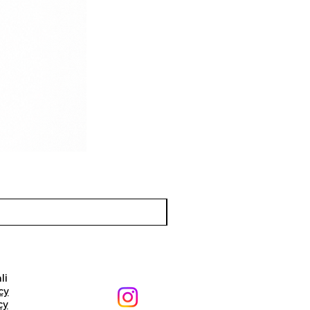
li
cy
cy