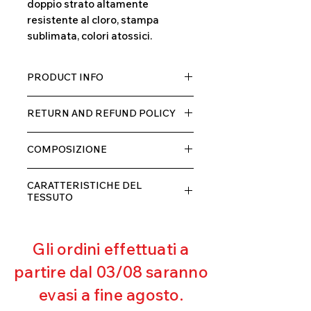
doppio strato altamente
resistente al cloro, stampa
sublimata, colori atossici.
PRODUCT INFO
Tessuto TECH con alta percentuale
RETURN AND REFUND POLICY
di elastane, molto comodo per chi lo
indossa grazia alla sua elastcità, in
Il prodotto, può essere restituito
doppio strato con fodera.
COMPOSIZIONE
entro 10 giorni dal ricevimento,
rimborseremo il cliente, escluse le
80% POLIESTERE
spese di spedizione, non appena
CARATTERISTICHE DEL
20% ELASTANE
riceveremo la merce resa ed
TESSUTO
appurato che non sia stata usata o
Contenimento muscolare
danneggiata.
Eccellente traspirabilità
Gli ordini effettuati a
Resistente al pilling
Eccellente protezione dai raggi
partire dal 03/08 saranno
UV
evasi a fine agosto.
Ottima copertura
Ultra cloro resistente