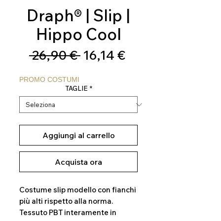
Draph® | Slip |
Hippo Cool
Prezzo
Prezzo
 26,90 € 
16,14 €
regolare
scontato
PROMO COSTUMI
TAGLIE
*
Aggiungi al carrello
Acquista ora
Costume slip modello con fianchi
più alti rispetto alla norma.
Tessuto PBT interamente in