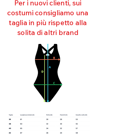
Per i nuovi clienti, sui
Mantenimento della forma
costumi consigliamo una
Perfetta vestibilità
Asciugatura rapida
taglia in più rispetto alla
Bielastico
solita di altri brand