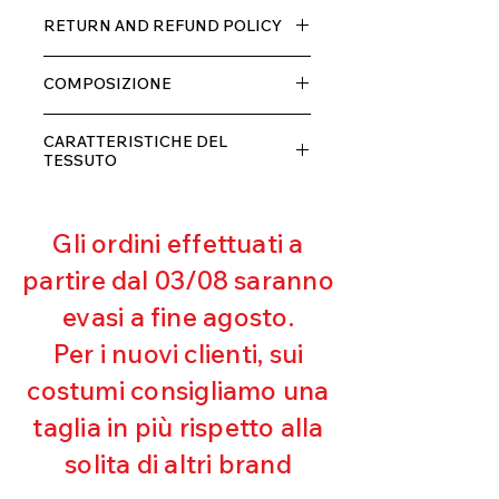
Tessuto TECH con alta percentuale
RETURN AND REFUND POLICY
di elastane, molto comodo per chi lo
indossa grazia alla sua elastcità, in
Il prodotto, può essere restituito
doppio strato con fodera.
COMPOSIZIONE
entro 10 giorni dal ricevimento,
rimborseremo il cliente, escluse le
80% POLIESTERE
spese di spedizione, non appena
CARATTERISTICHE DEL
20% ELASTANE
riceveremo la merce resa ed
TESSUTO
appurato che non sia stata usata o
Contenimento muscolare
danneggiata.
Eccellente traspirabilità
Gli ordini effettuati a
Resistente al pilling
Eccellente protezione dai raggi
partire dal 03/08 saranno
UV
evasi a fine agosto.
Ottima copertura
Ultra cloro resistente
Per i nuovi clienti, sui
Mantenimento della forma
costumi consigliamo una
Perfetta vestibilità
Asciugatura rapida
taglia in più rispetto alla
Bielastico
solita di altri brand