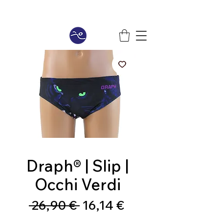
Draph® | Slip |
Occhi Verdi
Prezzo
Prezzo
 26,90 € 
16,14 €