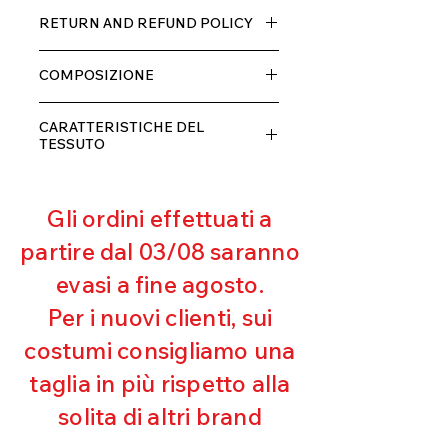
Tessuto TECH con alta percentuale
RETURN AND REFUND POLICY
di elastane, molto comodo per chi lo
indossa grazia alla sua elastcità, in
Il prodotto, può essere restituito
doppio strato con fodera.
COMPOSIZIONE
entro 10 giorni dal ricevimento,
rimborseremo il cliente, escluse le
80% POLIESTERE
spese di spedizione, non appena
CARATTERISTICHE DEL
20% ELASTANE
riceveremo la merce resa ed
TESSUTO
appurato che non sia stata usata o
Contenimento muscolare
danneggiata.
Eccellente traspirabilità
Gli ordini effettuati a
Resistente al pilling
Eccellente protezione dai raggi
partire dal 03/08 saranno
UV
evasi a fine agosto.
Ottima copertura
Ultra cloro resistente
Per i nuovi clienti, sui
Mantenimento della forma
costumi consigliamo una
Perfetta vestibilità
Asciugatura rapida
taglia in più rispetto alla
Bielastico
solita di altri brand