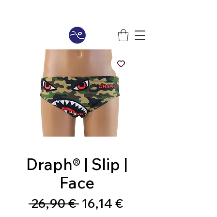
Draph® | Slip |
Face
Prezzo
Prezzo
 26,90 € 
16,14 €