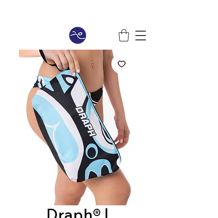
Draph® |