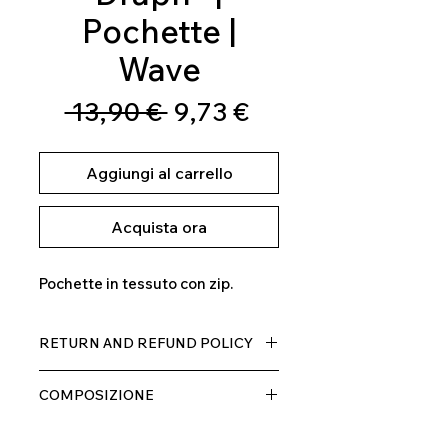
Pochette |
Wave
Prezzo
Prezzo
 13,90 € 
9,73 €
regolare
scontato
Aggiungi al carrello
Acquista ora
Pochette in tessuto con zip.
RETURN AND REFUND POLICY
Il prodotto, può essere restituito
COMPOSIZIONE
entro 10 giorni dal ricevimento,
rimborseremo il cliente, escluse le
100% MICROFIBRA
spese di spedizione, non appena