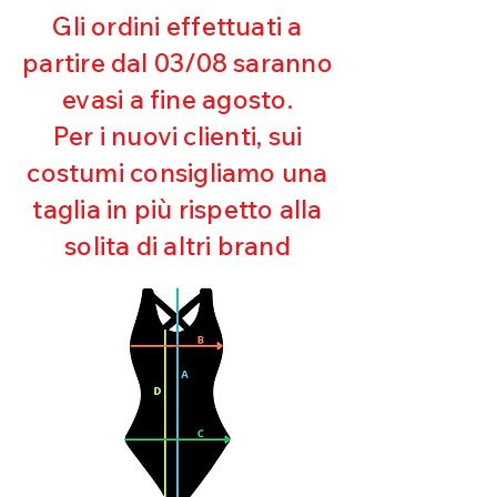
riceveremo la merce resa ed
Gli ordini effettuati a
appurato che non sia stata usata o
partire dal 03/08 saranno
danneggiata.
evasi a fine agosto.
Per i nuovi clienti, sui
costumi consigliamo una
taglia in più rispetto alla
solita di altri brand