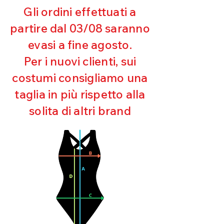
riceveremo la merce resa ed
Gli ordini effettuati a
appurato che non sia stata usata o
partire dal 03/08 saranno
danneggiata.
evasi a fine agosto.
Per i nuovi clienti, sui
costumi consigliamo una
taglia in più rispetto alla
solita di altri brand