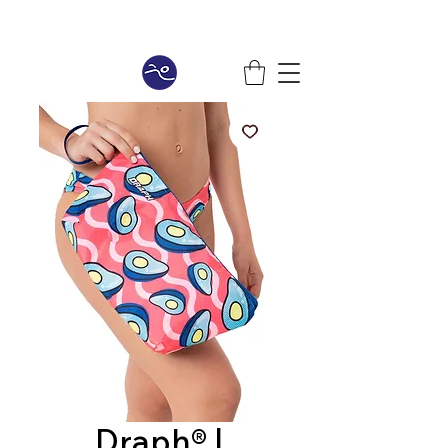
Draph® |