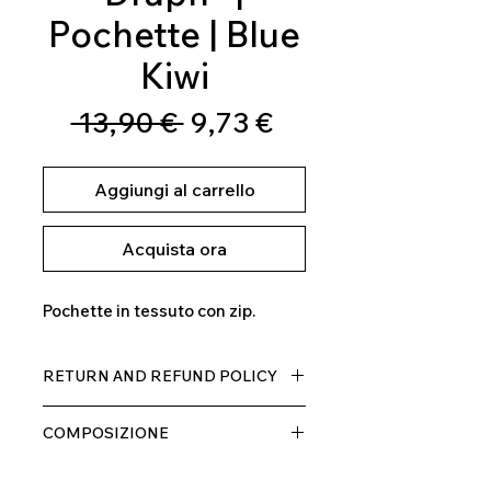
Pochette | Blue
Kiwi
Prezzo
Prezzo
 13,90 € 
9,73 €
regolare
scontato
Aggiungi al carrello
Acquista ora
Pochette in tessuto con zip.
RETURN AND REFUND POLICY
Il prodotto, può essere restituito
COMPOSIZIONE
entro 10 giorni dal ricevimento,
rimborseremo il cliente, escluse le
100% MICROFIBRA
spese di spedizione, non appena