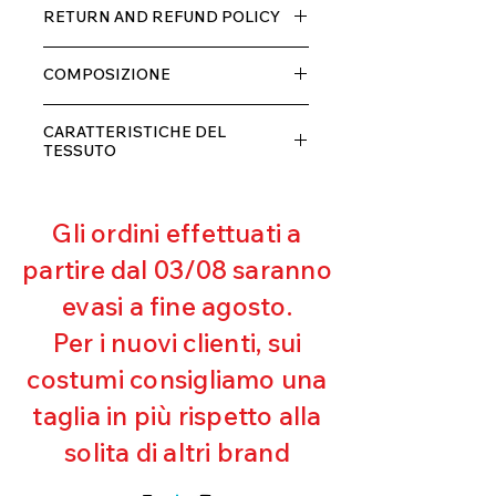
Tessuto TECH con alta percentuale
RETURN AND REFUND POLICY
di elastane, molto comodo per chi lo
indossa grazia alla sua elastcità, in
Il prodotto, può essere restituito
doppio strato con fodera.
COMPOSIZIONE
entro 10 giorni dal ricevimento,
rimborseremo il cliente, escluse le
80% POLIESTERE
spese di spedizione, non appena
CARATTERISTICHE DEL
20% ELASTANE
riceveremo la merce resa ed
TESSUTO
appurato che non sia stata usata o
Contenimento muscolare
danneggiata.
Eccellente traspirabilità
Gli ordini effettuati a
Resistente al pilling
Eccellente protezione dai raggi
partire dal 03/08 saranno
UV
evasi a fine agosto.
Ottima copertura
Ultra cloro resistente
Per i nuovi clienti, sui
Mantenimento della forma
costumi consigliamo una
Perfetta vestibilità
Asciugatura rapida
taglia in più rispetto alla
Bielastico
solita di altri brand