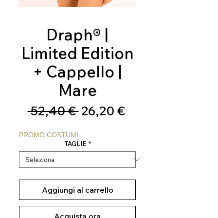
Draph® |
Limited Edition
+ Cappello |
Mare
Prezzo
Prezzo
 52,40 € 
26,20 €
regolare
scontato
PROMO COSTUMI
TAGLIE
*
Aggiungi al carrello
Acquista ora