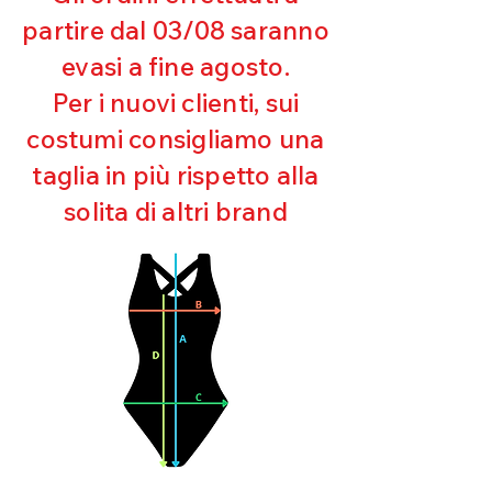
Eccellente protezione dai raggi
partire dal 03/08 saranno
UV
evasi a fine agosto.
Ottima copertura
Ultra cloro resistente
Per i nuovi clienti, sui
Mantenimento della forma
costumi consigliamo una
Perfetta vestibilità
Asciugatura rapida
taglia in più rispetto alla
Bielastico
solita di altri brand