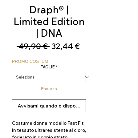
Draph® |
Limited Edition
| DNA
Prezzo
Prezzo
 49,90 € 
32,44 €
regolare
scontato
PROMO COSTUMI
TAGLIE
*
Esaurito
Avvisami quando è disponibile
Costume donna modello Fast Fit
in tessuto ultraresistente al cloro,
foderato in doppio strato,