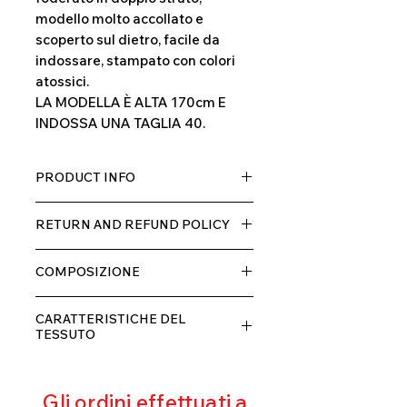
modello molto accollato e
scoperto sul dietro, facile da
indossare, stampato con colori
atossici.
LA MODELLA È ALTA 170cm E
INDOSSA UNA TAGLIA 40.
PRODUCT INFO
Tessuto TECH con alta percentuale
RETURN AND REFUND POLICY
di elastane, molto comodo per chi lo
indossa grazia alla sua elastcità, in
Il prodotto, può essere restituito
doppio strato con fodera.
COMPOSIZIONE
entro 10 giorni dal ricevimento,
rimborseremo il cliente, escluse le
80% POLIESTERE
spese di spedizione, non appena
CARATTERISTICHE DEL
20% ELASTANE
riceveremo la merce resa ed
TESSUTO
appurato che non sia stata usata o
Contenimento muscolare
danneggiata.
Eccellente traspirabilità
Gli ordini effettuati a
Resistente al pilling